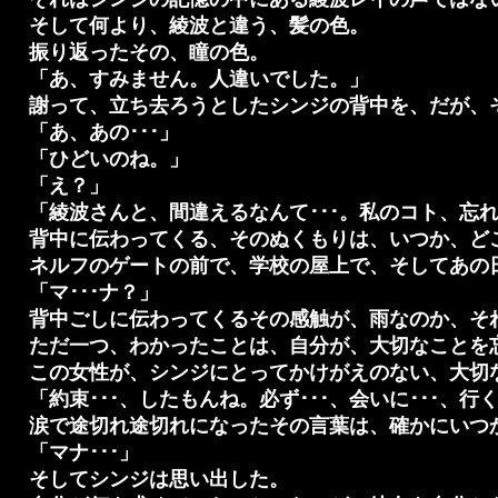
そして何より、綾波と違う、髪の色。
振り返ったその、瞳の色。
「あ、すみません。人違いでした。」
謝って、立ち去ろうとしたシンジの背中を、だが、
「あ、あの･･･」
「ひどいのね。」
「え？」
「綾波さんと、間違えるなんて･･･。私のコト、忘
背中に伝わってくる、そのぬくもりは、いつか、ど
ネルフのゲートの前で、学校の屋上で、そしてあの
「マ･･･ナ？」
背中ごしに伝わってくるその感触が、雨なのか、そ
ただ一つ、わかったことは、自分が、大切なことを
この女性が、シンジにとってかけがえのない、大切
「約束･･･、したもんね。必ず･･･、会いに･･･、行
涙で途切れ途切れになったその言葉は、確かにいつ
「マナ･･･」
そしてシンジは思い出した。