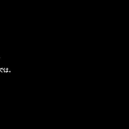
。
では。