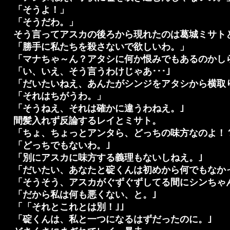
「そうよ！」
「そうだわ。」
そう言ってアスカの後ろから現れたのは葛城ミサト
「勝手に私たちを殺さないで欲しいわ。」
「マナちゃ～ん？アタシに何か恨みでもあるのかし
「い、いえ、そう言うわけじゃあ･･･｣
「だいたいねえ、あんたがシンジをアタシから横取り
「それはちがうわ。」
「そうねえ、それは確かに違うわねえ。｣
間髪入れず反論するレイとミサト。
「ちょ、ちょっとアンタら、どっちの味方なのよ！
「どっちでもないわ。｣
「別にアスカに味方する義理もないしねえ。｣
「だいたい、あなたと碇くんは初めから何でもなか
「そうそう、アスカがぐずぐずしてる間にシンちゃ
「だから私は何も悪くない、と。｣
「「それとこれとは別！｣｣
「碇くんは、私と一つになるはずだったのに。｣