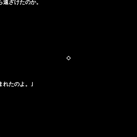
ら遠ざけたのか。
◇
れたのよ。｣
」