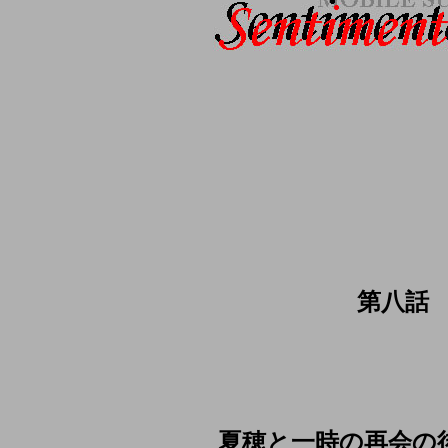
第八話
夏穂と一時の再会の