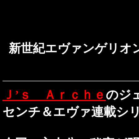
新世紀エヴァンゲリオンは
Ｊ’ｓ Ａｒｃｈｅ
のジ
センチ＆エヴァ連載シ