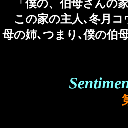
「僕の、伯母さんの家な
この家の主人､冬月コウ
母の姉､つまり､僕の伯
Sentimen