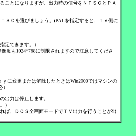
ることになりますが、出力時の信号をＮＴＳＣとＰＡ
定でＮＴＳＣを選びましょう。(PALを指定すると、ＴＶ側に
まで指定できます。）
最大顔像度も1024*768に制限されますので注意してくださ
ｙに変更または解除したときはWin2000ではマシンの
必）
の出力は停止します。
。）
れば、ＤＯＳ全画面モードでＴＶ出力を行うことが出