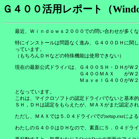
Ｇ４００活用レポート（Window
最近、Ｗｉｎｄｏｗｓ２０００での問い合わせが多くなってきた
特にインストールは問題なく進み、Ｇ４００ＤＨに関し
っています。
（もちろんＤＨなどの特殊機能は使用できない）
現在の最新公式ドライバは、Ｇ４００ＳＨ・ＤＨがＷ２
Ｇ４００ＭＡＸ がＷ２ｋ
ＭａｖｅｌＧ４００がＷ２ｋ
となっています。
これは、マイクロソフトの認定ドライバでないと基本的
ＳＨ，ＤＨは認定をもらえたが、ＭＡＸがまだ認定され
ただし、ＭＡＸでは５.０４ドライバでのsetup.e
わたしのＧ４００はＤＨなので、素直に５．０４ドライバをs