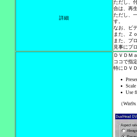
ただし、
合は、再
ただし、
詳細
す。
なお、ビ
また、Ｚ
また、プ
見事にプ
ＤＶＤＭａ
ココで指
特にＤＶ
Prese
Scale
Use f
（Win9