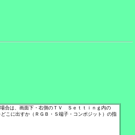
場合は、画面下・右側のＴＶ Ｓｅｔｔｉｎｇ内の
ttingで第２画面をどこに出すか（ＲＧＢ・Ｓ端子・コンポジット）の指