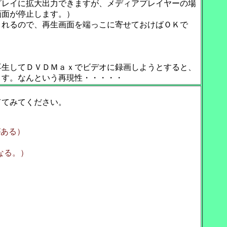
プレイに拡大出力できますが、メディアプレイヤーの場
画面が停止します。）
されるので、再生画面を端っこに寄せておけばＯＫで
再生してＤＶＤＭａｘでビデオに録画しようとすると、
ます。なんという再現性・・・・・
ててみてください。
がある）
なる。）