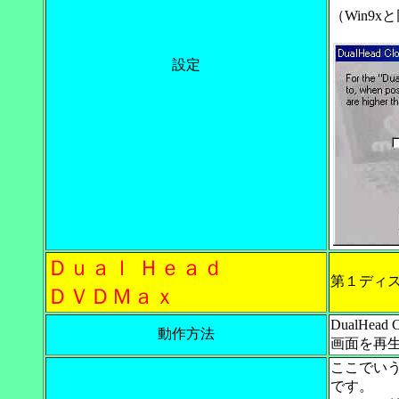
（Win9x
設定
Ｄｕａｌ Ｈｅａｄ
第１ディ
ＤＶＤＭａｘ
DualHe
動作方法
画面を再
ここでい
です。