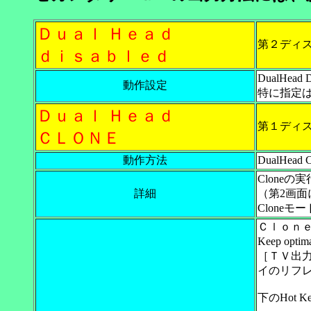
Ｄｕａｌ Ｈｅａｄ
第２ディ
ｄｉｓａｂｌｅｄ
DualHe
動作設定
特に指定
Ｄｕａｌ Ｈｅａｄ
第１ディ
ＣＬＯＮＥ
動作方法
DualHea
Clone
詳細
（第2画面
Clone
Ｃｌｏｎｅに
Keep o
［ＴＶ出
イのリフレ
下のHot 