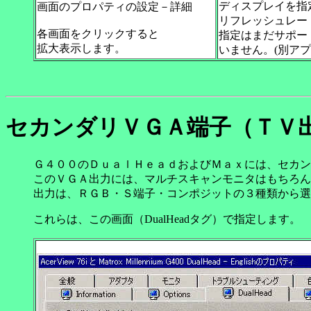
ディスプレイを指
画面のプロパティの設定－詳細
リフレッシュレー
各画面をクリックすると
指定はまだサポー
拡大表示します。
いません。(別アプ
セカンダリＶＧＡ端子（ＴＶ
Ｇ４００のＤｕａｌＨｅａｄおよびＭａｘには、セカン
このＶＧＡ出力には、マルチスキャンモニタはもちろん
出力は、ＲＧＢ・Ｓ端子・コンポジットの３種類から選
これらは、この画面（DualHeadタグ）で指定します。