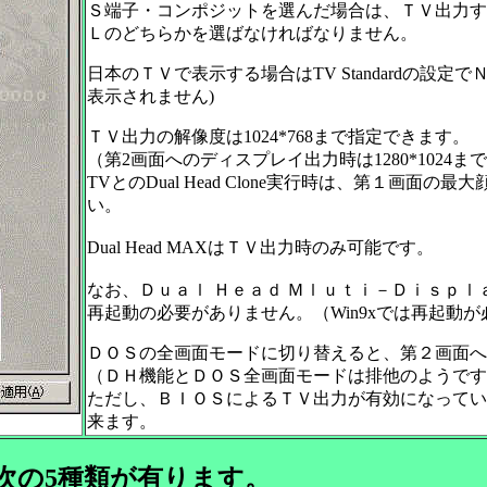
Ｓ端子・コンポジットを選んだ場合は、ＴＶ出力す
Ｌのどちらかを選ばなければなりません。
日本のＴＶで表示する場合はTV Standardの設
表示されません)
ＴＶ出力の解像度は1024*768まで指定できます。
（第2画面へのディスプレイ出力時は1280*1024
TVとのDual Head Clone実行時は、第１画面の
い。
Dual Head MAXはＴＶ出力時のみ可能です。
なお、Ｄｕａｌ Ｈｅａｄ Ｍｌｕｔｉ－Ｄｉｓｐｌａ
再起動の必要がありません。（Win9xでは再起動が
ＤＯＳの全画面モードに切り替えると、第２画面へ
（ＤＨ機能とＤＯＳ全画面モードは排他のようです
ただし、ＢＩＯＳによるＴＶ出力が有効になってい
来ます。
次の5種類が有ります。