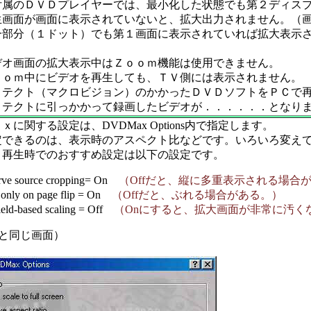
付属のＤＶＤプレイヤーでは、最小化した状態でも第２ディス
生画面が画面に表示されていないと、拡大出力されません。（
一部分（１ドット）でも第１画面に表示されていれば拡大表示
デオ画面の拡大表示中はＺｏｏｍ機能は使用できません。
ｏｏｍ中にビデオを再生しても、ＴＶ側には表示されません。
ロテクト（マクロビジョン）のかかったＤＶＤソフトをＰＣで
ロテクトに引っかかって録画したビデオが．．．．．．となり
ｘに関する設定は、DVDMax Options内で指定します。
定できるのは、表示時のアスペクト比などです。いろいろ変え
Ｄ再生時でのおすすめ設定は以下の設定です。
rve source cropping= On
（Offだと、縦に多重表示される場合
 only on page flip = On
（Offだと、ぶれる場合がある。）
ield-based scaling = Off
（Onにすると、拡大画面が非常に汚く
xと同じ画面）