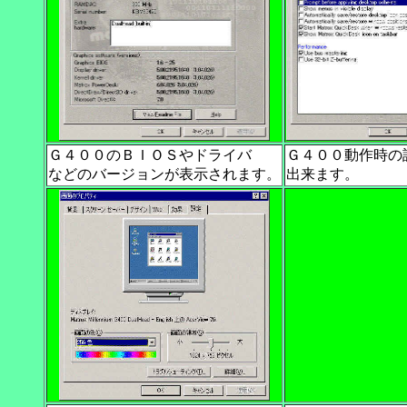
Ｇ４００のＢＩＯＳやドライバ
Ｇ４００動作時の
などのバージョンが表示されます。
出来ます。