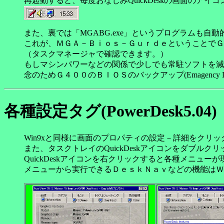
再起動すると、毎度おなじみQuickDeskの画面のア
また、裏では「MGABG.exe」というプログラムも自
これが、ＭＧＡ－Ｂｉｏｓ－ＧｕｒｄｅということでＧ
（タスクマネージャで確認できます。）
もしマシンパワーなどの関係で少しでも常駐ソフトを減
念のためＧ４００のＢＩＯＳのバックアップ(Emagenc
各種設定タグ(PowerDesk5.04)
Win9xと同様に画面のプロパティの設定－詳細をクリ
また、タスクトレイのQuickDeskアイコンをダブル
QuickDeskアイコンを右クリックすると各種メニュー
メニューから実行できるＤｅｓｋＮａｖなどの機能はＷ