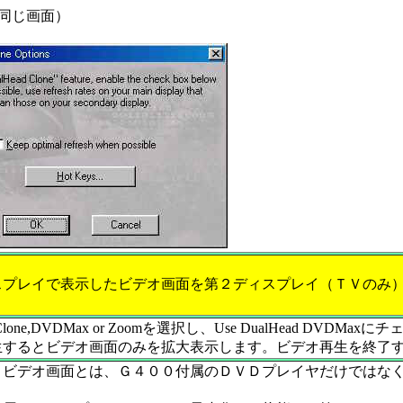
と同じ画面）
スプレイで表示したビデオ画面を第２ディスプレイ（ＴＶのみ
ad Clone,DVDMax or Zoomを選択し、Use DualHead
生するとビデオ画面のみを拡大表示します。ビデオ再生を終了
うビデオ画面とは、Ｇ４００付属のＤＶＤプレイヤだけではな