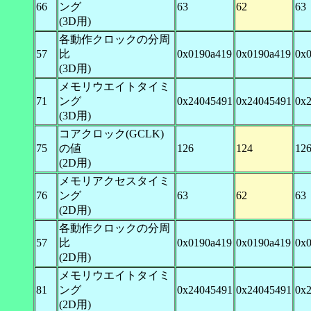
66
ング
63
62
63
(3D用)
各動作クロックの分周
57
比
0x0190a419
0x0190a419
0x
(3D用)
メモリウエイトタイミ
71
ング
0x24045491
0x24045491
0x
(3D用)
コアクロック(GCLK)
75
の値
126
124
12
(2D用)
メモリアクセスタイミ
76
ング
63
62
63
(2D用)
各動作クロックの分周
57
比
0x0190a419
0x0190a419
0x
(2D用)
メモリウエイトタイミ
81
ング
0x24045491
0x24045491
0x
(2D用)