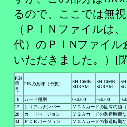
るので、ここでは無視
（ＰＩＮファイルは、
代）のＰＩNファイル
いただきました。）[
PIN
SH 16MB
SH 16MB
SH
番
PINの意味（予想）
SDRAM
SGRAM
S
号
10
カード種別
0x0300
0x0300
0x
12
シリアルナンバー
ＶＧＡカードの固有の値（
28
カードバージョン
ＶＧＡカードの製造時期などに
34
ＰＣＢバージョン
ＶＧＡカードの製造時期などによ