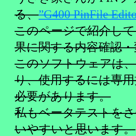
る、
”G400 PinFile Edit
このページで紹介して
果に関する内容確認・
このソフトウェアは、
り、使用するには専用
必要があります。
私もベータテストをさ
いやすいと思います。