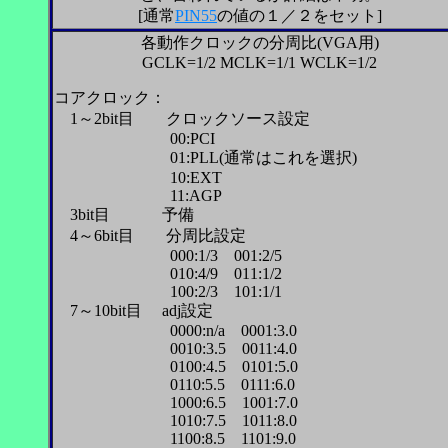
[通常
PIN55
の値の１／２をセット]
各動作クロックの分周比(VGA用)
GCLK=1/2 MCLK=1/1 WCLK=1/2
コアクロック：
1～2bit目 クロックソース設定
00:PCI
01:PLL(通常はこれを選択)
10:EXT
11:AGP
3bit目 予備
4～6bit目 分周比設定
000:1/3 001:2/5
010:4/9 011:1/2
100:2/3 101:1/1
7～10bit目 adj設定
0000:n/a 0001:3.0
0010:3.5 0011:4.0
0100:4.5 0101:5.0
0110:5.5 0111:6.0
1000:6.5 1001:7.0
1010:7.5 1011:8.0
1100:8.5 1101:9.0