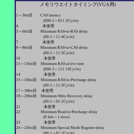
メモリウエイトタイミング(VGA用)
1～3bit目 CAS latency
(000:2～011:5Cycle)
4 未使用
5～6bit目 Minimum RAS-to-RAS delay
(00:1～11:4Cycle)
7 未使用
8～9bit目 Minimum RAS-to-CAS delay
(00:2～11:5Cycle)
10 未使用
11～13bit目 Minimum RAS active time
(000:3～111:10Cycle)
14 未使用
15～16bit目 Minimum RAS-to-Precharge delay
(00:2～11:5Cycle)
17～18bit目 未使用
19～20bit目 Minimum Write Recovery delay
(00:1～01:2Cycle)
21 未使用
22 Minimum Read-to-Precharge delay
(0:fast～1:slow)
23 未使用
24～25bit目 Minimum Special Mode Register delay
(00:1～01:2Cycle)