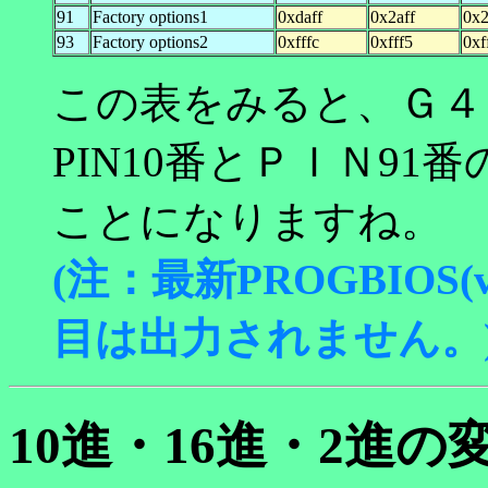
91
Factory options1
0xdaff
0x2aff
0x2
93
Factory options2
0xfffc
0xfff5
0xf
この表をみると、Ｇ４
PIN10番とＰＩＮ9
ことになりますね。
(
注：最新PROGBIOS(v
目は出力されません。
10進・16進・2進の