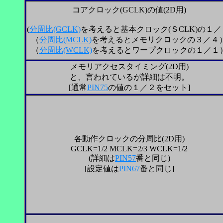
コアクロック(GCLK)の値
(2D用)
(
分周比
(GCLK)
を考えると基本クロック(ＳCLK)の１／
（
分周比
(MCLK)
を考えるとメモリクロックの３／４
（
分周比
(WCLK)
を考えるとワープクロックの１／１
メモリアクセスタイミング(2D用)
と、言われているが詳細は不明。
[通常
PIN75
の値の１／２をセット]
各動作クロックの分周比(2D用)
GCLK=1/2 MCLK=2/3 WCLK=1/2
(
詳細は
PIN57
番と同じ)
[
設定値は
PIN67
番と同じ]