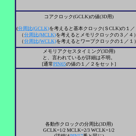
コアクロック(GCLK)の値
(3D用)
(
分周比
(GCLK)
を考えると基本クロック(ＳCLK)の１／
（
分周比
(MCLK)
を考えるとメモリクロックの３／４
（
分周比
(WCLK)
を考えるとワープクロックの１／１
メモリアクセスタイミング(3D用)
と、言われているが詳細は不明。
[通常
PIN65
の値の１／２をセット]
各動作クロックの分周比(3D用)
GCLK=1/2 MCLK=2/3 WCLK=1/2
(
詳細は
PIN57
番と同じ)