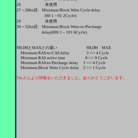
26 未使用
27～28bit目 Minimum Block Write Cycle delay
(00:1～01:2Cycle)
29 未使用
30～32bit目 Minimum Block Write-to-Precharge
delay(000:1～101:6Cycle)
SH,DHとMAXとの違い SH,DH MAX
Minimum RAS-to-CAS delay 3 <-> 4 Cycle
Minimum RAS active time 8 <-> 9 Cycle
Minimum RAS-to-Precharge delay 3 <-> 4 Cycle
Minimum Block Write Cycle delay 2 <-> 1 Cycle
Takさんより情報をいただきました。ありがとうございます。