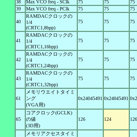
38
Max VCO freq - SClk
75
75
75
39
Max VCO freq - PClk
75
75
75
RAMDACクロックの
40
75
75
75
1/4
(CRTC1,8bpp)
RAMDACクロックの
41
75
75
75
1/4
(CRTC1,16bpp)
RAMDACクロックの
42
75
75
75
1/4
(CRTC1,24bpp)
RAMDACクロックの
43
75
75
75
1/4
(CRTC1,32bpp)
メモリウエイトタイミ
61
ング
0x24045491
0x24045491
0x
(VGA用)
コアクロック(GCLK)
65
の値
126
124
12
(3D用)
メモリアクセスタイミ