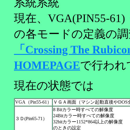
系統系統
現在、VGA(PIN55-61)
の各モードの定義の調
「Crossing The Ru
HOMEPAGE
で行われ
現在の状態では
VGA（Pin55-61）
ＶＧＡ画面（マシン起動直後やDOS
8 Bitカラー時すべての解像度
24Bitカラー時すべての解像度
３Ｄ(Pin65-71）
32bitカラー1152*864以上の解像度
のときの設定