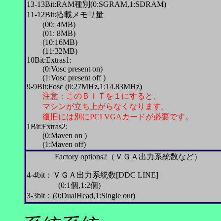
13-13Bit:RAM
種別
(0:SGRAM,1:SDRAM)
11-12Bit:搭載メモリ量
(00: 4MB)
(01: 8MB)
(10:16MB)
(11:32MB)
10Bit:Extras1:
(0:Vosc present on)
(1:Vosc present off )
9-9Bit:Fosc (0:27MHz,1:14.83MHz)
注意：このＢＩＴを１にすると、
マシンが立ち上がらなくなります。
復旧には別にPCI VGAカードが必要です。
1Bit:Extras2:
(0:Maven on )
(1:Maven off)
Factory options2（ＶＧＡ出力系統数など）
4-4bit：ＶＧＡ出力系統数[DDC LINE]
(0:1
個
,1:2
個
)
3-3bit：(0:DualHead,1:Single out)