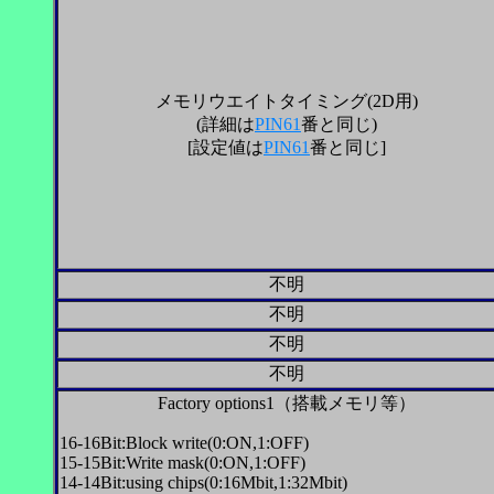
メモリウエイトタイミング(2D用)
(
詳細は
PIN61
番と同じ)
[
設定値は
PIN61
番と同じ]
不明
不明
不明
不明
Factory options1（搭載メモリ等）
16-16Bit:Block write(0:ON,1:OFF)
15-15Bit:Write mask(0:ON,1:OFF)
14-14Bit:using chips(0:16Mbit,1:32Mbit)