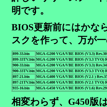
明です。
BIOS更新前にはか
スクを作って、万が一
899-33.bin
MGA-G200 VGA/VBE BIOS (V3.3) Rev.30
899-33TV.bin
MGA-G200 VGA/VBE BIOS (V3.3 TVO) R
900-33.bin
MGA-G200 VGA/VBE BIOS (V3.3) Rev.34
900-33TV.bin
MGA-G200 VGA/VBE BIOS (V3.3 TVO) R
897-21.bin
MGA-G400 VGA/VBE BIOS (V2.1 ) Rev.3
897-21TV.bin
MGA-G400 VGA/VBE BIOS (V2.1 TVO) R
935-16.bin
MGA-G450 VGA/VBE BIOS (V1.6) Rev.29
相変わらず、G450版