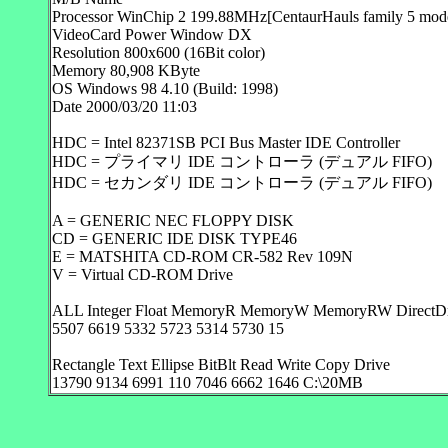
Processor WinChip 2 199.88MHz[CentaurHauls family 5 model
VideoCard Power Window DX
Resolution 800x600 (16Bit color)
Memory 80,908 KByte
OS Windows 98 4.10 (Build: 1998)
Date 2000/03/20 11:03
HDC = Intel 82371SB PCI Bus Master IDE Controller
HDC = プライマリ IDE コントローラ (デュアル FIFO)
HDC = セカンダリ IDE コントローラ (デュアル FIFO)
A = GENERIC NEC FLOPPY DISK
CD = GENERIC IDE DISK TYPE46
E = MATSHITA CD-ROM CR-582 Rev 109N
V = Virtual CD-ROM Drive
ALL Integer Float MemoryR MemoryW MemoryRW DirectD
5507 6619 5332 5723 5314 5730 15
Rectangle Text Ellipse BitBlt Read Write Copy Drive
13790 9134 6991 110 7046 6662 1646 C:\20MB