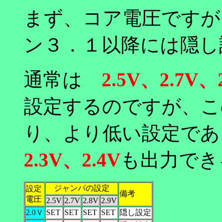
まず、コア電圧ですが
ン３．１以降には隠し
通常は
2.5V、2.7V、
設定するのですが、こ
り、より低い設定であ
2.3V、2.4V
も出力でき
ジャンパの設定
設定
備考
電圧
2.5V
2.7V
2.8V
2.9V
2.0Ｖ
SET
SET
SET
SET
隠し設定