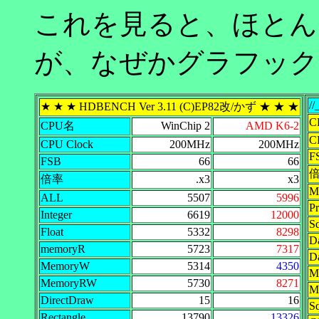
これを見ると、ほとん
が、なぜかグラフック
/
★ ★ ★ HDBENCH Ver 3.11 (C)EP82改/かず ★ ★ ★
C
CPU名
WinChip 2
AMD K6-2
C
CPU Clock
200MHz
200MHz
F
FSB
66
66
倍率
.x3
x3
M
ALL
5507
5996
Pr
Integer
6619
12000
S
Float
5332
8298
Da
memoryR
5723
7317
D
MemoryW
5314
4350
M
MemoryRW
5730
8271
M
DirectDraw
15
16
S
Rectangle
13790
13326