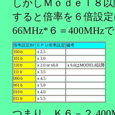
しかしＭｏｄｅｌ８以
すると倍率を６倍設定
66MHz*６＝400M
倍率設定BF
ＣＰＵ倍率設定
備考
100ｂ
ｘ2.5
101ｂ
ｘ3.0
110ｂ
ｘ2.0 or x6.0
ｘ6.0はMODEL8以降
111ｂ
ｘ3.5
000ｂ
ｘ4.5
001ｂ
ｘ5.0
010ｂ
ｘ4.0
011ｂ
ｘ5.5
つまり、Ｋ６－２ 40