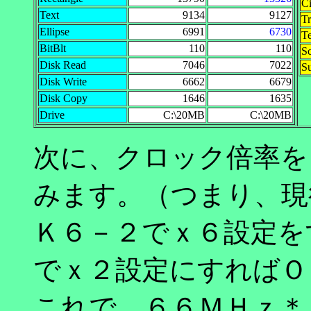
Ci
Text
9134
9127
Tr
Ellipse
6991
6730
Te
BitBlt
110
110
Sc
Disk Read
7046
7022
S
Disk Write
6662
6679
Disk Copy
1646
1635
Drive
C:\20MB
C:\20MB
次に、クロック倍率を
みます。（つまり、現
Ｋ６－２でｘ６設定を
でｘ２設定にすればＯ
これで、６６ＭＨｚ＊