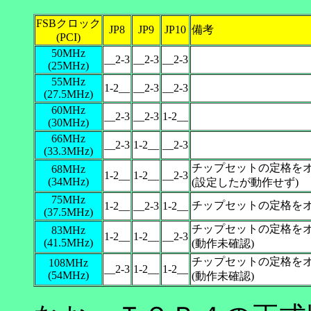
FSBクロック
JP8
JP9
JP10
備考
(PCI)
50MHz
__2-3
__2-3
__2-3
(25MHz)
55MHz
1-2__
__2-3
__2-3
(27.5MHz)
60MHz
__2-3
__2-3
1-2__
(30MHz)
66MHz
__2-3
1-2__
__2-3
(33.3MHz)
チップセットの定格を
68MHz
1-2__
1-2__
__2-3
(34MHz)
(設定したが動作せず)
75MHz
チップセットの定格を
1-2__
__2-3
1-2__
(37.5MHz)
チップセットの定格を
83MHz
1-2__
1-2__
__2-3
(41.5MHz)
(動作未確認)
チップセットの定格を
108MHz
__2-3
1-2__
1-2__
(54MHz)
(動作未確認)