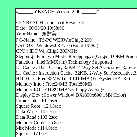
//______ YBENCH Version 2.06 ______//
<> YBENCH Time Trial Result <>
Date : 00/03/20 10:58:06
Your Name : 奈酢美
PC-Name : TS-POWERWinChip2 200
USE OS : Windows98 4.10 (Build 1998: )
CPU : IDT WinChip2 200MHz
Stepping : Family:5 Model:8 Stepping:5 (Original OEM Proce
Function : Intel MMX(tm) Technology Supported
L1 Cache : Data Cache, 32KB, 4-Way Set Associative,32byte 
L1 Cache : Instruction Cache, 32KB, 2-Way Set Associative,3
HDD C:\ : Free:36MB Total:1019MB (FileSystem:FAT32)
Memory Info : Free:24MB Total:80MB
Memory I-O : 39.6899MB/sec Copy Average
Display Dev : Power Window DX(800x600 16BitColor)
Prime Calc : 101.6sec
Square Root : 124.3sec
Data Write : 102.7sec
Data Read : 103.2sec
Memory Copy : 25.8sec
Mix Mode : 114.0sec
Square : 17.0sec