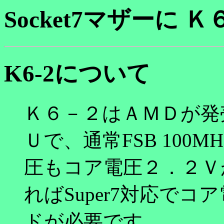
Socket7マザーに 
K6-2について
Ｋ６－２はＡＭＤが発売
Ｕで、通常FSB 100
圧もコア電圧２．２Ｖ
ればSuper7対応でコ
ドが必要です。