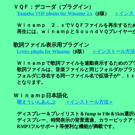
ＶＱＦ：デコーダ（プラグイン）
Yamaha VQF plugin for Winamp 2.x
（β版）
＜インス
Ｗｉｎａｍｐ ２．ｘでＶＱＦファイルを再生するため
再生には、ｗｉｎａｍｐとＳｏｕｎｄＶＱプレイヤーが
歌詞ファイル表示用プラグイン
Lyrics plugin for Winamp
（β版）
＜インストール方法
Ｗｉｎａｍｐで歌詞ファイルを連動表示するためのプラ
歌詞ファイルは、音楽ファイルと同じフォルダかプラグ
フォルダに存在する同一ファイル名で拡張子が”．ｔｘ
となります。
Ｗｉｎａｍｐ日本語化
萌えういんあんぷ
＜インストール方法＞
ディスプレー＆プレイリスト＆Jump to File＆Skin選
ディスプレー、時間表示の背景透過、カラーピックア
RMP3フルサポート等便利な機能が満載です。