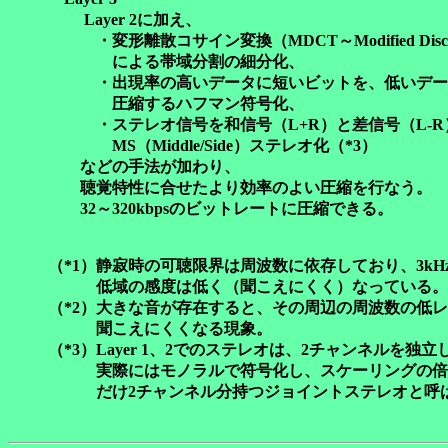
Layer 2に加え、
・変形離散コサイン変換（MDCT～Modified Discrete C
による帯域分割の細分化、
・出現率の高いデータに短いビットを、低いデータ
圧縮するハフマン符号化、
・ステレオ信号を和信号（L+R）と差信号（L-R
MS（Middle/Side）ステレオ化（*3）
などの手法が加わり、
聴覚特性に合せたより効率のよい圧縮を行なう。
32～320kbpsのビットレートに圧縮できる。
（*1）静寂時の可聴限界は周波数に依存しており、3kH
低域の感度は低く（聞こえにくく）なっている。
（*2）大きな音が存在すると、その周辺の周波数の低
聞こえにくくなる現象。
（*3）Layer 1、2でのステレオは、2チャンネルを独
実際にはモノラルで符号化し、スケーリングの倍
だけ2チャンネル分持つジョイントステレオと呼ば