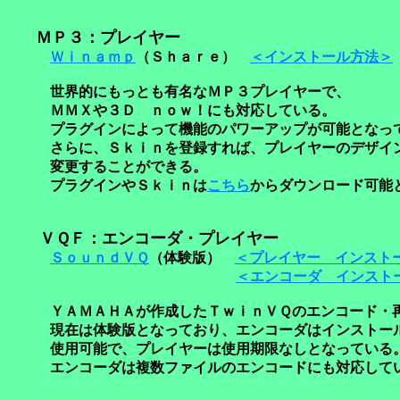
ＭＰ３：プレイヤー
Ｗｉｎａｍｐ
（Ｓｈａｒｅ）
＜インストール方法＞
世界的にもっとも有名なＭＰ３プレイヤーで、
ＭＭＸや３Ｄ ｎｏｗ！にも対応している。
プラグインによって機能のパワーアップが可能となっ
さらに、Ｓｋｉｎを登録すれば、プレイヤーのデザイ
変更することができる。
プラグインやＳｋｉｎは
こちら
からダウンロード可能
ＶＱＦ：エンコーダ・プレイヤー
ＳｏｕｎｄＶＱ
（体験版）
＜プレイヤー インスト
＜エンコーダ インスト
ＹＡＭＡＨＡが作成したＴｗｉｎＶＱのエンコード・再
現在は体験版となっており、エンコーダはインストー
使用可能で、プレイヤーは使用期限なしとなっている
エンコーダは複数ファイルのエンコードにも対応して