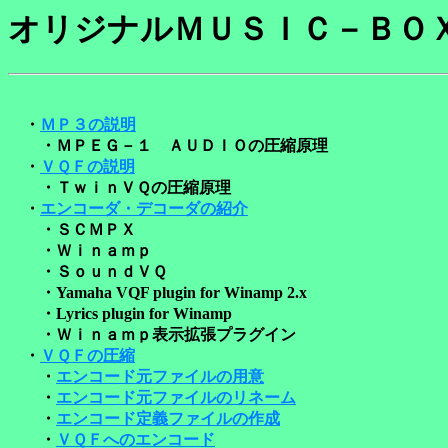
オリジナルＭＵＳＩＣ－ＢＯ
・
ＭＰ３の説明
・ＭＰＥＧ－１ ＡＵＤＩＯの圧縮原理
・
ＶＱＦの説明
・ＴｗｉｎＶＱの圧縮原理
・
エンコーダ・デコーダの紹介
・ＳＣＭＰＸ
・Ｗｉｎａｍｐ
・ＳｏｕｎｄＶＱ
・Yamaha VQF plugin for Winamp 2.x
・Lyrics plugin for Winamp
・Ｗｉｎａｍｐ表示拡張プラグイン
・
ＶＱＦの圧縮
・
エンコード元ファイルの用意
・
エンコード元ファイルのリネーム
・
エンコード定義ファイルの作成
・
ＶＱＦへのエンコード