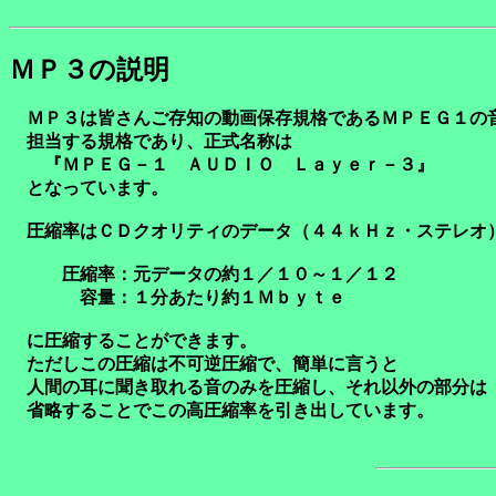
ＭＰ３の説明
ＭＰ３は皆さんご存知の動画保存規格であるＭＰＥＧ１の
担当する規格であり、正式名称は
『ＭＰＥＧ－１ ＡＵＤＩＯ Ｌａｙｅｒ－３』
となっています。
圧縮率はＣＤクオリティのデータ（４４ｋＨｚ・ステレオ
圧縮率：元データの約１／１０～１／１２
容量：１分あたり約１Ｍｂｙｔｅ
に圧縮することができます。
ただしこの圧縮は不可逆圧縮で、簡単に言うと
人間の耳に聞き取れる音のみを圧縮し、それ以外の部分は
省略することでこの高圧縮率を引き出しています。