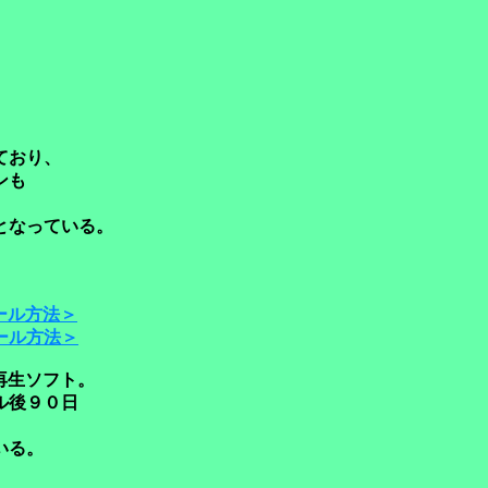
ており、
ンも
となっている。
ール方法＞
ール方法＞
生ソフト。
ル後９０日
。
いる。