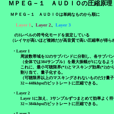
ＭＰＥＧ－１ ＡＵＤＩＯの圧縮原理
ＭＰＥＧ－１ ＡＵＤＩＯは単純なものから順に
Layer 1
、
Layer 2
、
Layer 3
の3レベルの符号化モードを規定している
（レイヤが高いほど複雑だが高音質で高い圧縮率が得ら
・Layer 1
周波数帯域を32のサブバンドに分割し、各サブバンド
（全体では384サンプル）を最大振幅が1になるよう
これに、最小可聴限界(*1)とマスキング効果(*2)か
割り当て、量子化する。
（可聴限界以上のマスキングされないものだけ量子
32～448kbpsのビットレートに圧縮できる。
・Layer 2
Layer 1に加え、3サンプルずつまとめて効率よく
32～384kbpsのビットレートに圧縮できる。
・Layer 3