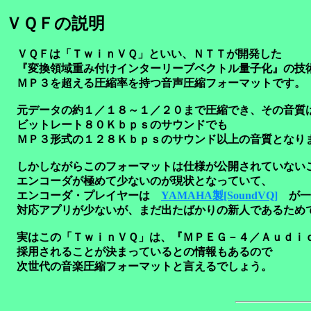
ＶＱＦの説明
ＶＱＦは「ＴｗｉｎＶＱ」といい、ＮＴＴが開発した
『変換領域重み付けインターリーブベクトル量子化』の技
ＭＰ３を超える圧縮率を持つ音声圧縮フォーマットです。
元データの約１／１８～１／２０まで圧縮でき、その音質
ビットレート８０Ｋｂｐｓのサウンドでも
ＭＰ３形式の１２８Ｋｂｐｓのサウンド以上の音質となり
しかしながらこのフォーマットは仕様が公開されていない
エンコーダが極めて少ないのが現状となっていて、
エンコーダ・プレイヤーは
YAMAHA製[SoundVQ]
が一
対応アプリが少ないが、まだ出たばかりの新人であるため
実はこの「ＴｗｉｎＶＱ」は、『ＭＰＥＧ－４／Ａｕｄｉ
採用されることが決まっているとの情報もあるので
次世代の音楽圧縮フォーマットと言えるでしょう。