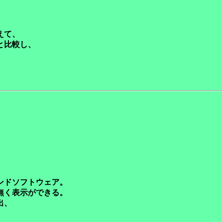
えて、
と比較し、
。
ドソフトウェア。
く表示ができる。
出、