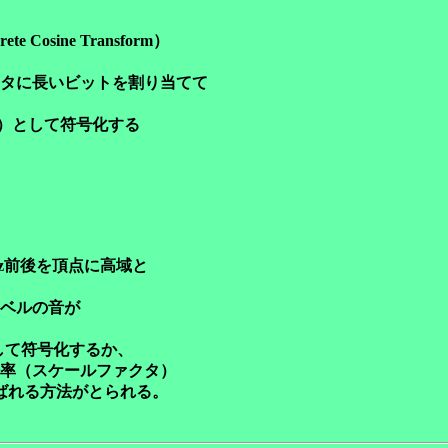
osine Transform）
に長いビットを割り当てて
）として符号化する
z前後を頂点に高域と
レベルの音が
立して符号化するか、
率（スケールファクタ）
れる方法がとられる。