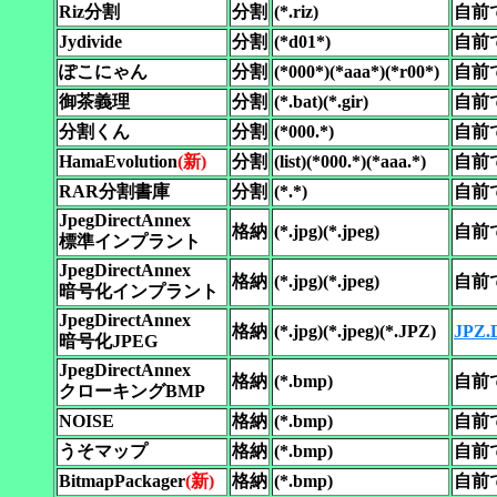
Riz分割
分割
(*.riz)
自前
Jydivide
分割
(*d01*)
自前
ぽこにゃん
分割
(*000*)(*aaa*)(*r00*)
自前
御茶義理
分割
(*.bat)(*.gir)
自前
分割くん
分割
(*000.*)
自前
HamaEvolution
(新)
分割
(list)(*000.*)(*aaa.*)
自前
RAR分割書庫
分割
(*.*)
自前
JpegDirectAnnex
格納
(*.jpg)(*.jpeg)
自前
標準インプラント
JpegDirectAnnex
格納
(*.jpg)(*.jpeg)
自前
暗号化インプラント
JpegDirectAnnex
格納
(*.jpg)(*.jpeg)(*.JPZ)
JPZ.
暗号化JPEG
JpegDirectAnnex
格納
(*.bmp)
自前
クローキングBMP
NOISE
格納
(*.bmp)
自前
うそマップ
格納
(*.bmp)
自前
BitmapPackager
(新)
格納
(*.bmp)
自前