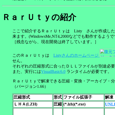
ＲａｒＵｔｙの紹介
ここで紹介するＲａｒＵｔｙは Listy さんが作成したフ
来ます。(WindowsMe,NT4,2000などでも動作するよう
［残念ながら、現在開発は終了しています。］
このＲａｒＵｔｙは
Listyさんのホームページ
せん。
それぞれの圧縮形式に合ったＤＬＬファイルが別途必要
また、実行には
VisualBasic6.0
ランタイムが必要です。
ＲａｒＵｔｙで解凍できる圧縮・変換・アーカイブ・分
（バージョン1.66）
圧縮形式
形式
ファイル拡張子
解凍
ＬＨＡ(LZH)
圧縮
(*.lzh)(*.exe)
UNL