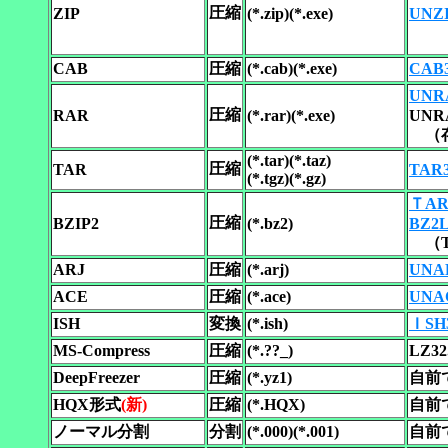
圧縮
ZIP
(*.zip)(*.exe)
UNZI
CAB
圧縮
(*.cab)(*.exe)
CAB
UNR
圧縮
RAR
(*.rar)(*.exe)
UNR
（存
(*.tar)(*.taz)
圧縮
TAR
TAR
(*.tgz)(*.gz)
ＴAR
圧縮
BZIP2
(*.bz2)
BZ2L
（TA
ARJ
圧縮
(*.arj)
UNA
ACE
圧縮
(*.ace)
UNA
ISH
変換
(*.ish)
ＩSH
MS-Compress
圧縮
(*.??_)
LZ3
DeepFreezer
圧縮
(*.yz1)
自前
HQX形式
(新)
圧縮
(*.HQX)
自前
ノーマル分割
分割
(*.000)(*.001)
自前