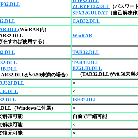
IZIP32.DLL
P32.DLL
ZCRYPT32.DLL
（パスワー
SFX32GUI.DAT
（自己解凍作
32.DLL
CAB32.DLL
AR.DLL
(WinRAR内)
AR32.DLL
WinRAR
在すれば使用する）
32.DLL
TAR32.DLL
32.DLL
TAR32.DLL
BZ2LIB.DLL
IB.DLL
（TAR32.DLLがv0.50未
R32.DLLがv0.50未満の場合）
RJ32J.DLL
×
CE.DLL
×
32.DLL
ISH32.DLL
2.DLL（Windowsに付属）
×
で解凍可能
自前で圧縮可能
で解凍可能
×
で復元可能
×