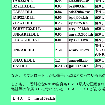
TAR32.DLL
0.53
tar32053.exe
実行し、
BZ2LIB.DLL
0.03
bz2l003.lzh
解凍し、
CAB32.DLL
0.84
cab32084.exe
実行し、
IZIP32J.DLL
0.06
izpdj006.lzh
解凍し、
ZIP32J.DLL
0.25
zip3j025.lzh
解凍し、
ZCRYPT32.DLL
0.01
zcryd001.lzh
解凍し、
UNRAR32.DLL
0.05
unrar32005.lzh
解凍し、
SFX32GUI.DAT
0.01
zips3001.lzh
解凍し、
実行し
UNRAR.DLL
2.50
wrar250j.exe
もしくは
UNR
(
UNACE.DLL
1.2
unacedll.zip
解凍し、
JPZ.DLL
0.2.1.21
jpz02121.lzh
実行し、
なお、ダウンロードした拡張子が.EXEとなっている
しかも、一番肝心なRarUty自身もＬＺＨ形式で圧縮
雑誌等の付属ＣＤに付いているＬＨＡ．ＥＸＥがある場
ＬＨＡ ｘ raru169g.lzh