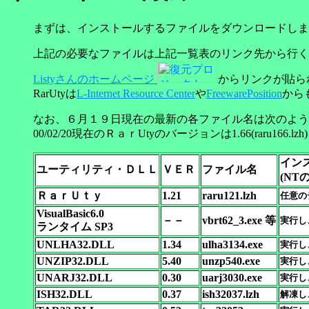
まずは、インストールするファイルをダウンロードしま
上記の必要なファイルは上記一覧表のリンク先から行く
Listy
さんのホームページ
からリンクが貼ら
RarUtyは
L-Internet Resource Center
や
FreewarePosition
から
なお、６月１９日現在の最新の各ファイル名は次のよう
00/02/20現在のＲａｒUtyのバージョンは1.66(raru166.
イン
ユーティリティ・ＤＬＬ
ＶＥＲ
ファイル名
(NT
ＲａｒＵｔｙ
1.21
raru121.lzh
任意の
VisualBasic6.0
－－
vbrt62_3.exe 等
実行し
ランタイム SP3
UNLHA32.DLL
1.34
ulha3134.exe
実行し、
UNZIP32.DLL
5.40
unzp540.exe
実行し、
UNARJ32.DLL
0.30
uarj3030.exe
実行し、
ISH32.DLL
0.37
ish32037.lzh
解凍し、