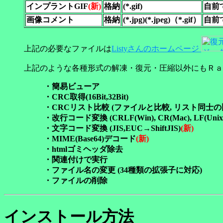
インプラントGIF
(新)
格納
(*.gif)
自前
画像コメント
格納
(*.jpg)(*.jpeg)（*.gif）
自前
上記の必要なファイルは
Listyさんのホームページ
上記のような各種形式の解凍・復元・圧縮以外にもＲａ
・簡易ビューア
・CRC取得(16Bit,32Bit)
・CRCリスト比較 (ファイルと比較, リスト同士の比
・改行コード変換 (CRLF(Win), CR(Mac), LF(Unix
・文字コード変換 (JIS,EUC→ShiftJIS)
(新)
・MIME(Base64)デコード
(新)
・htmlゴミヘッダ除去
・関連付けで実行
・ファイル名の変更 (34種類の拡張子に対応)
・ファイルの削除
インストール方法