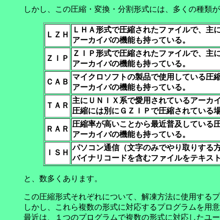
しかし、この圧縮・変換・分割形式には、多くの種類が
ＬＨＡ形式で圧縮されたファイルで、主
ＬＺＨ
アーカイバの機能も持っている。
ＺＩＰ形式で圧縮されたファイルで、主
ＺＩＰ
アーカイバの機能も持っている。
マイクロソフトの製品で使用している圧
ＣＡＢ
アーカイバの機能も持っている。
主にＵＮＩＸ系で愛用されているアーカ
ＴＡＲ
圧縮には別にＧＺＩＰで圧縮されている
圧縮率が高いことから最近普及している
ＲＡＲ
アーカイバの機能も持っている。
パソコン通信（文字のみでやり取りする
ＩＳＨ
バイナリコードを含むファイルをテキス
と、数多くあります。
この圧縮形式それぞれについて、解凍方法に使用するプ
しかし、これら複数の形式に対応するプログラムを用意
最近は、１つのプログラムで複数の形式に対応したユー