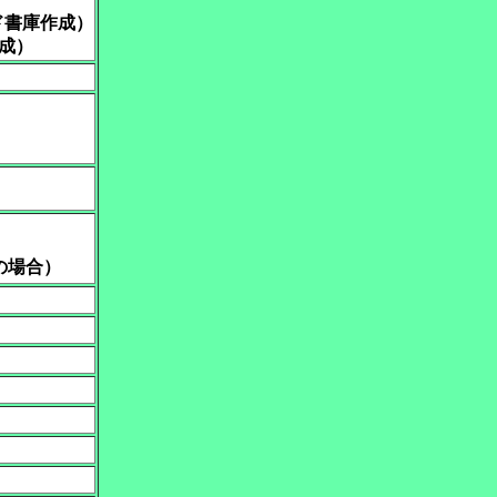
ド書庫作成）
成）
満の場合）