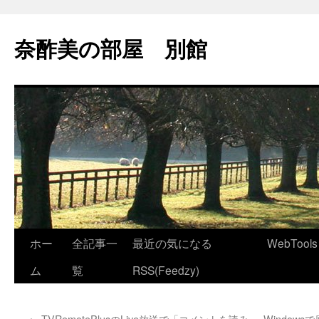
コ
ン
奈酢美の部屋 別館
テ
ン
ツ
へ
ス
キ
ッ
プ
ホー
全記事一
最近の気になる
WebTools
ム
覧
RSS(Feedzy)
←
TVRemotePlusのLive放送で「コメントを読み
Window