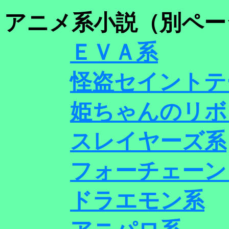
アニメ系小説（別ペー
ＥＶＡ系
怪盗セイントテ
姫ちゃんのリボ
スレイヤーズ系
フォーチェーン
ドラエモン系