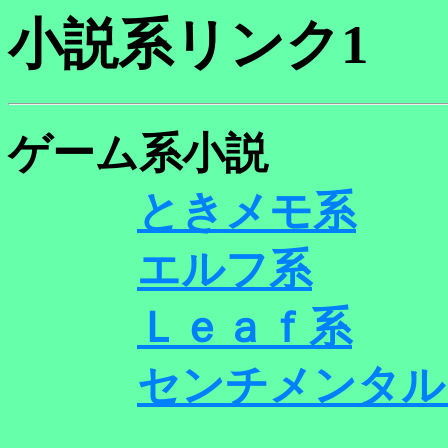
小説系リンク1
ゲーム系小説
ときメモ系
エルフ系
Ｌｅａｆ系
センチメンタル