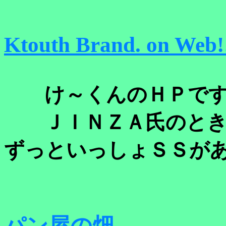
Ktouth Brand. on Web!
け～くんのＨＰで
ＪＩＮＺＡ氏のとき
ずっといっしょＳＳが
パン屋の畑