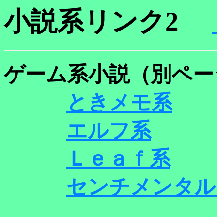
小説系リンク2
ゲーム系小説（別ペー
ときメモ系
エルフ系
Ｌｅａｆ系
センチメンタル