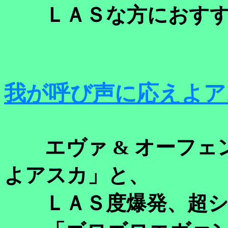
ＬＡＳな方におすす
我が呼び声に応えよア
エヴァ & オーフェ
よアスカ」と、
ＬＡＳ度爆発、超シ