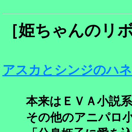
［姫ちゃんのリ
アスカとシンジのハネ
本来はＥＶＡ小説系
その他のアニパロ小説