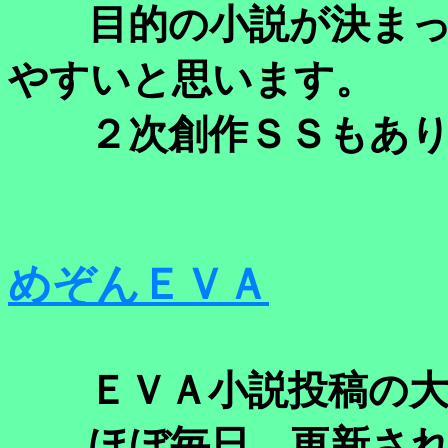
目的の小説が決まっ
やすいと思います。
２次創作ＳＳもあり
めぞんＥＶＡ
ＥＶＡ小説投稿の大
ほぼ毎日、更新され