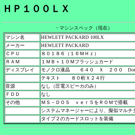
ＨＰ１００ＬＸ
・マシンスペック（現在）
マシン名
HEWLETT PACKARD 100LX
メーカー
HEWLETT PACKARD
ＣＰＵ
８０１８６（１６ＭＨｚ）
ＲＡＭ
１ＭＢ＋１０Ｍフラッシュカード
ディスプレイ
モノクロ液晶 ６４０ Ｘ ２００ Dot
テキスト ８０桁Ｘ２４行
音源
なし（圧電スピーカのみ）
ＦＤＤ
なし
その他
ＭＳ－ＤＯＳ ｖｅｒ５をＲＯＭで搭載
システムマネージャーにより、擬似マルチ
タイプ２のカードスロットを装備