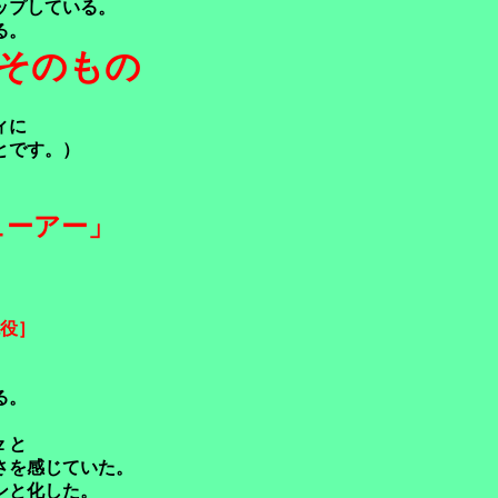
ップしている。
る。
そのもの
ィに
とです。）
ューアー」
役］
る。
ｚと
さを感じていた。
ンと化した。