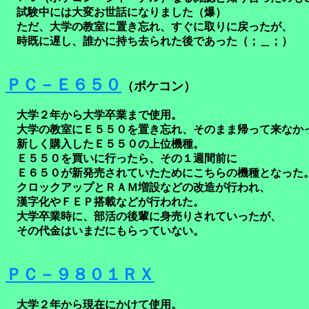
試験中には大変お世話になりました（爆）
ただ、大学の教室に置き忘れ、すぐに取りに戻ったが、
時既に遅し、誰かに持ち去られた後であった（；＿；）
ＰＣ－Ｅ６５０
（ポケコン）
大学２年から大学卒業まで使用。
大学の教室にＥ５５０を置き忘れ、そのまま帰って来なか
新しく購入したＥ５５０の上位機種。
Ｅ５５０を買いに行ったら、その１週間前に
Ｅ６５０が新発売されていたためにこちらの機種となった
クロックアップとＲＡＭ増設などの改造が行われ、
漢字化やＦＥＰ搭載などが行われた。
大学卒業時に、部活の後輩に身売りされていったが、
その代金はいまだにもらっていない。
ＰＣ－９８０１ＲＸ
大学２年から現在にかけて使用。