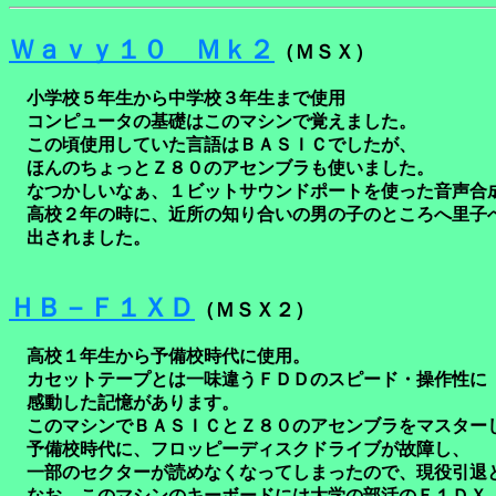
Ｗａｖｙ１０ Ｍｋ２
（ＭＳＸ）
小学校５年生から中学校３年生まで使用
コンピュータの基礎はこのマシンで覚えました。
この頃使用していた言語はＢＡＳＩＣでしたが、
ほんのちょっとＺ８０のアセンブラも使いました。
なつかしいなぁ、１ビットサウンドポートを使った音声合
高校２年の時に、近所の知り合いの男の子のところへ里子
出されました。
ＨＢ－Ｆ１ＸＤ
（ＭＳＸ２）
高校１年生から予備校時代に使用。
カセットテープとは一味違うＦＤＤのスピード・操作性に
感動した記憶があります。
このマシンでＢＡＳＩＣとＺ８０のアセンブラをマスター
予備校時代に、フロッピーディスクドライブが故障し、
一部のセクターが読めなくなってしまったので、現役引退
なお、このマシンのキーボードには大学の部活のＦ１ＤＸ