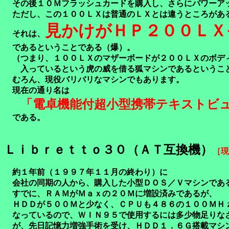
その後１０Ｍフラッシュカードを購入し、さらにパワーア
ただし、この１００ＬＸは普通のＬＸとは違うところがあ
見かけがＨＰ２００ＬＸ
それは、
であるということである（爆）。
（つまり、１００ＬＸのマザーボードが２００ＬＸのボデ
入っているという虎の威を借る狐マシンであるというこ
むろん、現役バリバリなマシンでもあります。
現在の通り名は
「電卓機能付超小型携帯テキストビ
である。
Ｌｉｂｒｅｔｔｏ３０（ＡＴ互換機）
［現
約１年前（１９９７年１１月の終わり）に
会社の同期の人から、購入した小型ＤＯＳ／Ｖマシンであ
すでに、ＲＡＭがＭａｘの２０Ｍに増設済みであるが、
ＨＤＤが５００Ｍと少なく、ＣＰＵも４８６の１００ＭＨ
なっているので、ＷＩＮ９５で使用するには多少物足りな
が、先日記憶力増強手術を受け、ＨＤＤ１．６Ｇ搭載マシ