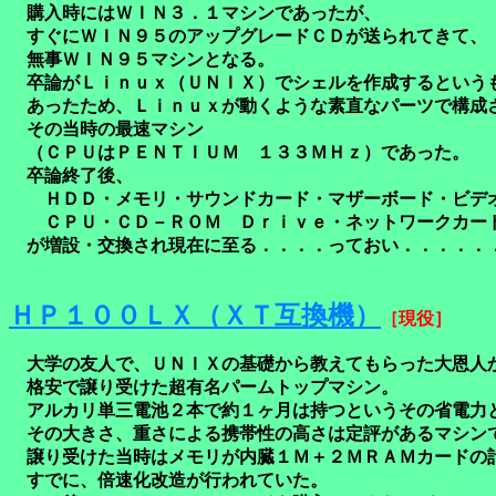
購入時にはＷＩＮ３．１マシンであったが、
すぐにＷＩＮ９５のアップグレードＣＤが送られてきて、
無事ＷＩＮ９５マシンとなる。
卒論がＬｉｎｕｘ（ＵＮＩＸ）でシェルを作成するという
あったため、Ｌｉｎｕｘが動くような素直なパーツで構成
その当時の最速マシン
（ＣＰＵはＰＥＮＴＩＵＭ １３３ＭＨｚ）であった。
卒論終了後、
ＨＤＤ・メモリ・サウンドカード・マザーボード・ビデ
ＣＰＵ・ＣＤ－ＲＯＭ Ｄｒｉｖｅ・ネットワークカー
が増設・交換され現在に至る．．．．っておい．．．．．
ＨＰ１００ＬＸ（ＸＴ互換機）
［現役］
大学の友人で、ＵＮＩＸの基礎から教えてもらった大恩人
格安で譲り受けた超有名パームトップマシン。
アルカリ単三電池２本で約１ヶ月は持つというその省電力
その大きさ、重さによる携帯性の高さは定評があるマシン
譲り受けた当時はメモリが内臓１Ｍ＋２ＭＲＡＭカードの
すでに、倍速化改造が行われていた。