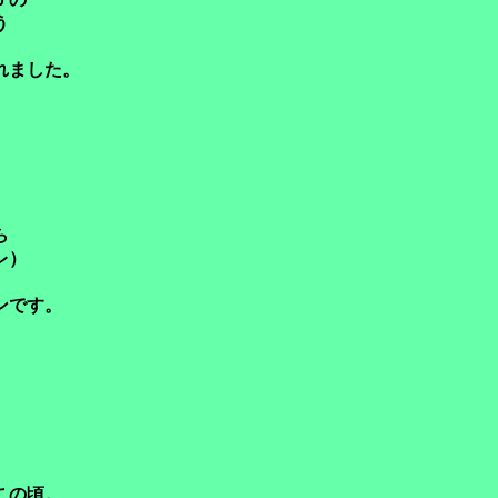
う
れました。
ら
レ）
ンです。
。
この頃。