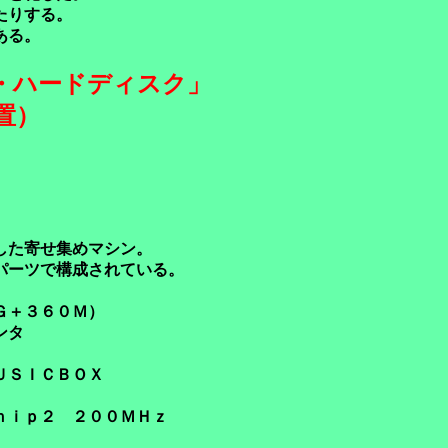
たりする。
である。
・ハードディスク」
置）
した寄せ集めマシン。
パーツで構成されている。
＋３６０Ｍ）
ンタ
ＵＳＩＣＢＯＸ
ｈｉｐ２ ２００ＭＨｚ
。