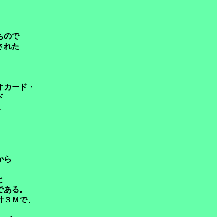
もので
された
オカード・
ド
．
から
と
である。
計３Ｍで、