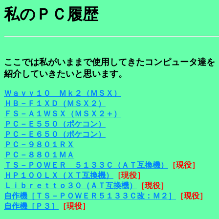
私のＰＣ履歴
ここでは私がいままで使用してきたコンピュータ達を
紹介していきたいと思います。
Ｗａｖｙ１０ Ｍｋ２（ＭＳＸ）
ＨＢ－Ｆ１ＸＤ（ＭＳＸ２）
ＦＳ－Ａ１ＷＳＸ（ＭＳＸ２＋）
ＰＣ－Ｅ５５０（ポケコン）
ＰＣ－Ｅ６５０（ポケコン）
ＰＣ－９８０１ＲＸ
ＰＣ－８８０１ＭＡ
ＴＳ－ＰＯＷＥＲ ５１３３Ｃ（ＡＴ互換機）
［現役］
ＨＰ１００ＬＸ（ＸＴ互換機）
［現役］
Ｌｉｂｒｅｔｔｏ３０（ＡＴ互換機）
［現役］
自作機［ＴＳ－ＰＯＷＥＲ５１３３Ｃ改：Ｍ２］
［現役］
自作機［Ｐ３］
［現役］