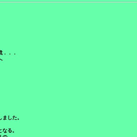
成．．．
へ
しました。
となる。
Ｊの