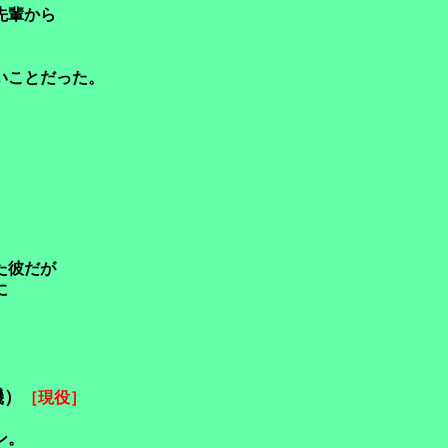
先輩から
いことだった。
た彼だが
に
機）
［現役］
ン。