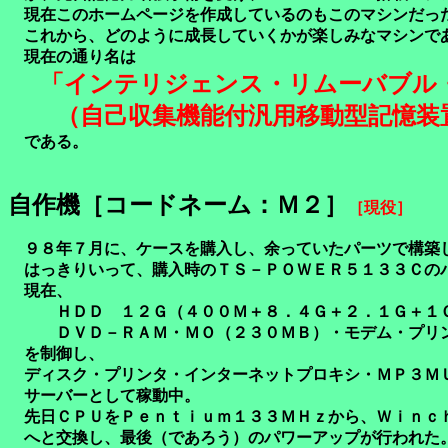
現在このホームページを作成しているのもこのマシンだっ
これから、どのように成長していくかが楽しみなマシン
現在の通り名は
「インテリジェンス・リムーバブル
（自己収集機能付汎用移動型記憶装
である。
自作機［コードネーム：Ｍ２］
［現役］
９８年７月に、ケースを購入し、余っていたパーツで構築
はっきりいって、購入時のＴＳ－ＰＯＷＥＲ５１３３Ｃの
現在、
ＨＤＤ １２Ｇ（４００Ｍ＋８．４Ｇ＋２．１Ｇ＋１Ｇ
ＤＶＤ－ＲＡＭ・ＭＯ（２３０ＭＢ）・モデム・プリ
を制御し、
ディスク・プリンタ・インターネットプロキシ・ＭＰ３Ｍ
サーバーとして稼動中。
先日ＣＰＵをＰｅｎｔｉｕｍ１３３ＭＨｚから、Ｗｉｎｃ
へと交換し、最後（であろう）のパワーアップが行われた