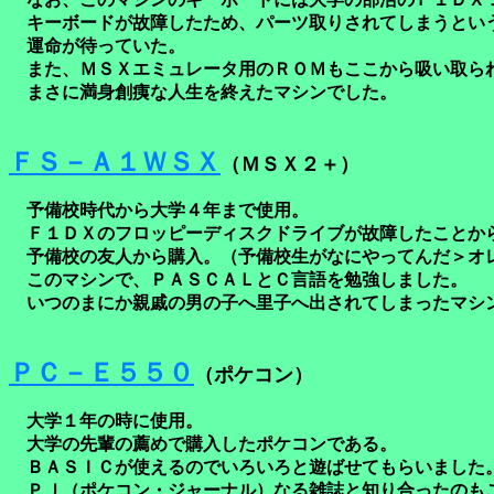
キーボードが故障したため、パーツ取りされてしまうとい
運命が待っていた。
また、ＭＳＸエミュレータ用のＲＯＭもここから吸い取ら
まさに満身創痍な人生を終えたマシンでした。
ＦＳ－Ａ１ＷＳＸ
（ＭＳＸ２＋）
予備校時代から大学４年まで使用。
Ｆ１ＤＸのフロッピーディスクドライブが故障したことか
予備校の友人から購入。（予備校生がなにやってんだ＞オ
このマシンで、ＰＡＳＣＡＬとＣ言語を勉強しました。
いつのまにか親戚の男の子へ里子へ出されてしまったマシ
ＰＣ－Ｅ５５０
（ポケコン）
大学１年の時に使用。
大学の先輩の薦めで購入したポケコンである。
ＢＡＳＩＣが使えるのでいろいろと遊ばせてもらいました
ＰＪ（ポケコン・ジャーナル）なる雑誌と知り合ったのも