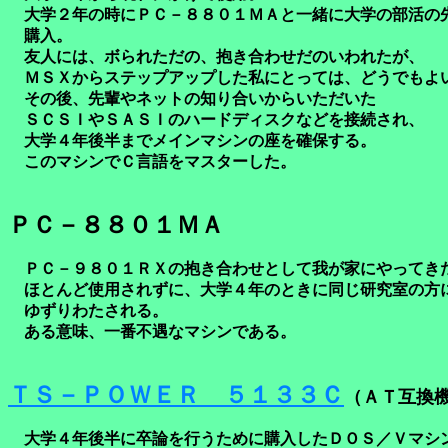
大学２年の時にＰＣ－８８０１ＭＡと一緒に大学の部活の
購入。
友人には、ボられただの、抱き合わせだのいわれたが、
ＭＳＸからステップアップした私にとっては、どうでもよ
その後、先輩やネットの知り合いからいただいた
ＳＣＳＩやＳＡＳＩのハードディスクなどを接続され、
大学４年後半までメインマシンの座を確保する。
このマシンでＣ言語をマスターした。
ＰＣ－８８０１ＭＡ
ＰＣ－９８０１ＲＸの抱き合わせとして我が家にやってき
ほとんど使用されずに、大学４年のときに同じ研究室の方
ゆずりわたされる。
ある意味、一番不遇なマシンである。
ＴＳ－ＰＯＷＥＲ ５１３３Ｃ
（ＡＴ互換
大学４年後半に卒論を行うために購入したＤＯＳ／Ｖマシ