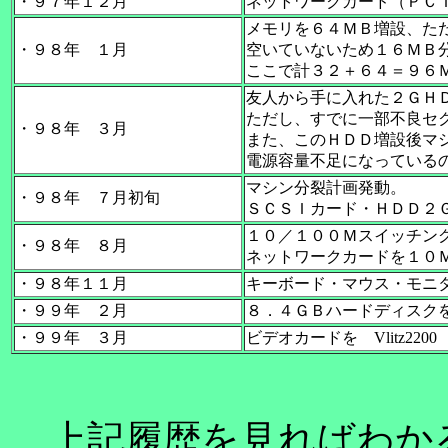
・９７年１２月
ネットワークカード（ＰＣ
メモリを６４ＭＢ増設、た
・９８年 １月
空いていないため１６ＭＢ
ここで計３２＋６４＝９６
友人から手に入れた２ＧＨ
ただし、すでに一部不良セ
・９８年 ３月
また、このＨＤＤ増設後マ
電源容量不足になっている
マシン分裂計画発動。
・９８年 ７月初旬
ＳＣＳＩカード・ＨＤＤ２
１０／１００Ｍスイッチン
・９８年 ８月
ネットワークカードを１０
・９８年１１月
キーボード・マウス・モニ
・９９年 ２月
８．４ＧＢハードディスク
・９９年 ３月
ビデオカードを Vlitz220
上記履歴を見ればわか