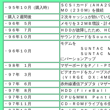
ＳＣＳＩカード（ＡＨＡ２
・９５年１０月（購入時）
ＭＯ（２３０Ｍ）を接続
・購入２週間後
２次キャッシュが効いてい
・９６年 ５月
メモリを３２ＭＢ増設・計
・９６年 ７月
ＨＤＤが故障したため、ＨＤＤを
・９６年１０月
サウンドカードをＳｏｕｎ
モデムを
ＳＵＮＴＡＣ ＭＳ
・９６年１０月
ＳＵＮＴＡＣ ＭＳ２
にバーションアップ
・９８年 １月
マザーボードをＰ／Ｉ－Ｐ
ビデオカードをカノープス
・９７年 ３月
（ＶＩＲＧＥ ＤＸ：４Ｍ
・９７年 ６月
赤外線通信アダプタ（マザ
・９７年 ８月
ＨＤＤ（ＦｉｒｅＢａｌｌ
・９７年１０月
ＣＰＵをＭＭＸ Ｐｅｎｔ
・９７年１１月
ＣＤ－ＲＯＭドライブを６