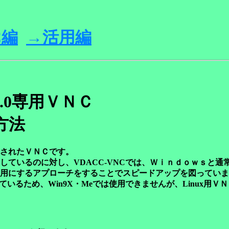
C編
→
活用編
.0専用ＶＮＣ
方法
されたＶＮＣです。
るのに対し、VDACC-VNCでは、Ｗｉｎｄｏｗｓと通常のビデ
用にするアプローチをすることでスピードアップを図っていま
なっているため、Win9X・Me
では使用できませんが、Linux用