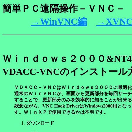
簡単ＰＣ遠隔操作－ＶＮＣ－
→WinVNC編
→XVN
Ｗｉｎｄｏｗｓ２０００&NT4
VDACC-VNCのインストール
ＶＤＡＣＣ－ＶＮＣは
Ｗｉｎｄｏｗｓ２０００に最適化
通常のＷｉｎＶＮＣが、画面から更新部分を毎回サーチしてい
することで、更新部分のみを効率的に知ることが出来る
残念ながら、VNC Hook DriverはWindows2000用と
す。ＷｉｎＸＰで使用できるかは不明です。
ダウンロード