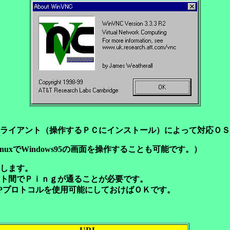
ライアント（操作するＰＣにインストール）によって対応ＯＳ
xでWindows95の画面を操作することも可能です。）
します。
ト間でＰｉｎｇが通ることが必要です。
IPプロトコルを使用可能にしておけばＯＫです。