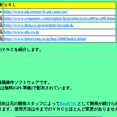
考
ＵＲＬ
ee
http://www.uk.research.att.com/vnc/
品
http://www.symantec.com/region/jp/products/pca90/pca90.html
品
http://www.ibm.co.jp/pspjinfo/javadesk/
品
http://www.dis.co.jp
品
http://www.intercom.co.jp/lap/2000/index.html
のＶＮＣを紹介します。
遠隔操作ソフトウェアです。
は無料(GPL準拠)で配布されています。
ました。現在は元の開発スタッフによって
RealVNC
として開発が続けら
3.7となります。使用方法は今までのＶＮＣとほとんど変更がありませ