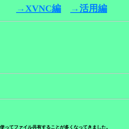
Ｃ－
→XVNC編
→活用編
使ってファイル共有することが多くなってきました。