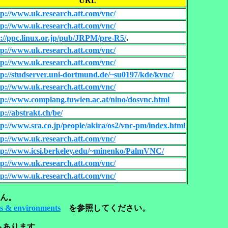
URL
tp://www.uk.research.att.com/vnc/
tp://www.uk.research.att.com/vnc/
p://ppc.linux.or.jp/pub/JRPM/pre-R5/
.
tp://www.uk.research.att.com/vnc/
tp://www.uk.research.att.com/vnc/
tp://studserver.uni-dortmund.de/~su0197/kde/kvnc/
tp://www.uk.research.att.com/vnc/
tp://www.complang.tuwien.ac.at/nino/dosvnc.html
tp://abstrakt.ch/be/
tp://www.sra.co.jp/people/akira/os2/vnc-pm/index.html
tp://www.uk.research.att.com/vnc/
tp://www.icsi.berkeley.edu/~minenko/PalmVNC/
tp://www.uk.research.att.com/vnc/
tp://www.uk.research.att.com/vnc/
ん。
s & environments
を参照してください。
もあります。