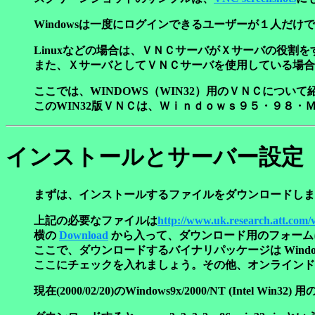
Windowsは一度にログインできるユーザーが１人だ
Linuxなどの場合は、ＶＮＣサーバがＸサーバの役割
また、ＸサーバとしてＶＮＣサーバを使用している場合
ここでは、WINDOWS（WIN32）用のＶＮＣについて
このWIN32版ＶＮＣは、Ｗｉｎｄｏｗｓ９５・９８
インストールとサーバー設定（W
まずは、インストールするファイルをダウンロードしま
上記の必要なファイルは
http://www.uk.research.att.com/
横の
Download
から入って、ダウンロード用のフォーム
ここで、ダウンロードするバイナリパッケージは Windows 9x/20
ここにチェックを入れましょう。その他、オンラインド
現在(2000/02/20)のWindows9x/2000/NT (Intel 