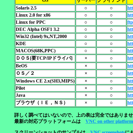
OS
サーバー
クライアント
Solaris 2.5
○
○
ht
Linux 2.0 for x86
○
○
ht
Linux for PPC
○
○
ft
DEC Alpha OSF1 3.2
○
○
ht
Win32 (Intel) 9x,NT,2000
○
○
ht
KDE
○
○
ht
MACOS(68K,PPC)
○
○
ht
ＤＯＳ[要TCP/IPドライバ]
×
○
ht
BeOS
×
○
ht
ＯＳ／２
×
○
ht
Windows CE 2.x(SH3,MIPS)
×
○
ht
Pilot
×
○
ht
Java
×
○
ht
ブラウザ（ＩＥ，ＮＳ）
×
○
ht
詳しく調べてはいないので、上の表は完全ではありませ
最新の対応プラットフォームは
VNC on other platform
スクリーンショットのサンプルは、
VNC screenshots
に