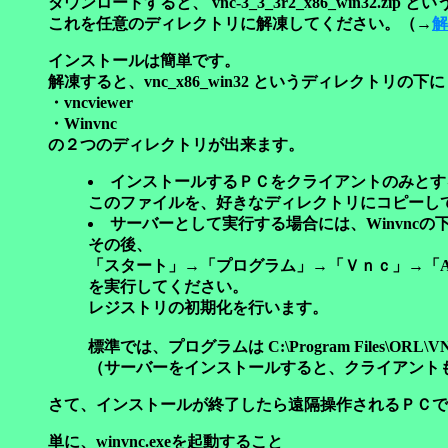
ダウンロードすると、 vnc-3_3_3r2_x86_win32.zi
これを任意のディレクトリに解凍してください。（
→
解
インストールは簡単です。
解凍すると、vnc_x86_win32 というディレクトリの下に
・vncviewer
・Winvnc
の２つのディレクトリが出来ます。
インストールするＰＣをクライアントのみとするので
このファイルを、好きなディレクトリにコピーし
サーバーとして実行する場合には、Winvncの下
その後、
「スタート」→「プログラム」→「Ｖｎｃ」→「Administrative
を実行してください。
レジストリの初期化を行います。
標準では、プログラムは C:\Program Files\
（サーバーをインストールすると、クライアント
さて、インストールが終了したら遠隔操作されるＰＣで
単に、winvnc.exeを起動すること