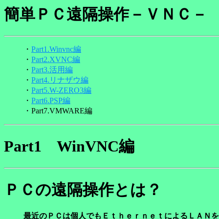
簡単ＰＣ遠隔操作－ＶＮ
・
Part1.Winvnc編
・
Part2.XVNC編
・
Part3.活用編
・
Part4.リナザウ編
・
Part5.W-ZERO3編
・
Part6.PSP編
・Part7.VMWARE編
Part1 WinVNC編
ＰＣの遠隔操作とは？
最近のＰＣは個人でもＥｔｈｅｒｎｅｔによるＬＡＮを