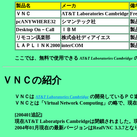
製品名
メーカ
備
ＶＮＣ
AT&T Laboratories Cambridge
Fr
pcANYWHERE32
シマンテック社
製
Desktop On－Call
ＩＢＭ
製
リモコン倶楽部
株式会社ディアイエス
製
ＬＡＰＬＩＮＫ2000
interCOM
製
ここでは、無料で使用できる
AT&T Laboratories Cambridge
ＶＮＣの紹介
ＶＮＣは
の開発しているＰＣ
AT&T Laboratories Cambridge
ＶＮＣとは「
Virtual Network Computing
」の略で、現在
[200401追記]
現在AT&T Laboratpris Cambridgeは閉鎖され
2004年01月現在の最新バージョンはRealVNC 3.