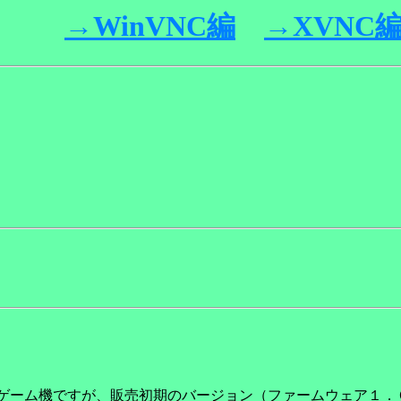
Ｃ－
→WinVNC編
→XVNC
ルゲーム機ですが、販売初期のバージョン（ファームウェア１