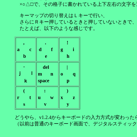
×○△□で、その格子に書かれている上下左右の文字を
キーマップの切り替えはＬキーで行い、
さらにＲキー押しているときと押していないときで、
たとえば、以下のような感じです。
,
.
!
a
c
d
f
g
i
b
e
h
-
del
|
ｊ
ｌ
m
n
o
q
space
p
ｋ
(
:
)
r
t
u
w
x
z
s
v
y
どうやら、v1.2.4からキーボードの入力方式が変わっ
（以前は普通のキーボード画面で、デジタルスティック