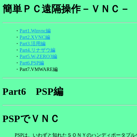
簡単ＰＣ遠隔操作－ＶＮ
・
Part1.Winvnc編
・
Part2.XVNC編
・
Part3.活用編
・
Part4.リナザウ編
・
Part5.W-ZERO3編
・
Part6.PSP編
・Part7.VMWARE編
Part6
PSP編
PSPでＶＮＣ
PSPは、いわずと知れたＳＯＮＹのハンディポータブ