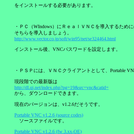
をインストールする必要があります。
・ＰＣ（WIndows）にＲｅａｌＶＮＣを導入するた
そちらを導入しましょう。
http://www.vector.co.jp/soft/win95/net/se324464.html
インストール後、VNCパスワードを設定します。
・ＰＳＰには、ＶＮＣクライアントとして、Portable 
現段階での最新版は
http://dl.qj.net/index.php?pg=19&src=vnc&catid=
から、ダウンロードできます。
現在のバージョンは、v1.2.6だそうです。
Portable VNC v1.2.6 (source codes)
ソースファイルです。
Portable VNC v1.2.6 (fw 3.xx-OE)