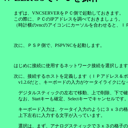
まずは、VNCSERVERをＰＣ側で起動しておきます。
この際に、ＰＣのIPアドレスを調べておきましょう。
（時計横のvncのアイコンにカーソルを合わせると、Ｉ
次に、ＰＳＰ側で、PSPVNCを起動します。
はじめに接続に使用するネットワーク接続を選択します
次に、接続するホストを定義します（ＩＰアドレス＆ポ
v1.2.6だと、キーボードの入力がケータイライクにな
デジタルスティックの左右で移動、上で削除、下で確
なお、Startキーも確定、Selectキーでキャンセルです
キーボード入力は、ケータイ入力のように３ｘ３の格
上下左右に入力する文字が入っています。
選択は、まず、アナログスティックで３ｘ３の格子の