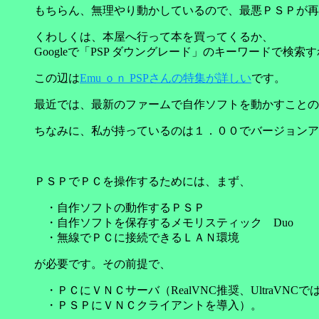
もちらん、無理やり動かしているので、最悪ＰＳＰが再
くわしくは、本屋へ行って本を買ってくるか、
Googleで「PSP ダウングレード」のキーワードで検
この辺は
Emu ｏｎ PSPさんの特集が詳しい
です。
最近では、最新のファームで自作ソフトを動かすことの
ちなみに、私が持っているのは１．００でバージョンア
ＰＳＰでＰＣを操作するためには、まず、
・自作ソフトの動作するＰＳＰ
・自作ソフトを保存するメモリスティック Duo
・無線でＰＣに接続できるＬＡＮ環境
が必要です。その前提で、
・ＰＣにＶＮＣサーバ（RealVNC推奨、UltraVN
・ＰＳＰにＶＮＣクライアントを導入）。