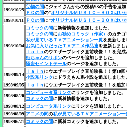
宝物の間
にジェイさんからの投稿SSの予告を追加
1998/10/25
ＰＣの間
の”
オリジナルＭＵＳＩＣ－ＢＯＸはい
1998/10/11
ＰＣの間
に”
オリジナルＭＵＳＩＣ－ＢＯＸはい
コミックの間
に新着情報を追加しました。
コミックの間
に
お勧めコミック（作家）
のカテゴ
私が見ているＴＶアニメーション一覧
を更新しま
1998/10/04
お気に入りだったＴＶアニメ作品達
を更新しまし
ｌａｉｎ
のウエザーブレイク直前映像！！を完成
姫ちゃんのリボン
のページを追加しました。
怪盗セイントテール
のページを追加しました。
ｌａｉｎ
にウエザーブレイク直前映像！！第10回
1998/09/14
小説系リンク
にドラえもん系小説を追加しました
1998/09/05
ｌａｉｎ
にウエザーブレイク直前映像！！を追加
コンピュータ系リンク
にリンクを追加しました。
1998/08/20
コミックの間
に新着情報を追加しました。
1998/08/12
コンピュータ系リンク
にリンクを追加しました。
1998/08/09
アニメの間
の
私が見ているＴＶアニメーション一
1998/06/21
コミックの間
に新着コミックを追加しました。