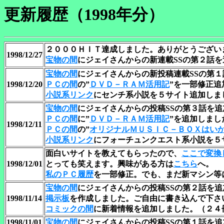
更新履歴（1998年分）
２０００ＨＩＴ達成しました。ありがとうござい
1998/12/27
宝物の間
にジェイさんからの新連載SSの第２話
宝物の間
にジェイさんからの新投稿連載SSの第
1998/12/20
ＰＣの間
の”
ＤＶＤ－ＲＡＭ活用記
”を一部修正追
小説系リンク
にセンチ系小説を５サイト追加しま
宝物の間
にジェイさんからの投稿SSの第３話を
ＰＣの間
に”
ＤＶＤ－ＲＡＭ活用記
”を追加しまし
1998/12/11
ＰＣの間
の”
オリジナルＭＵＳＩＣ－ＢＯＸはい
小説系リンク
にフォーチュンクエスト系小説を５
面白いサイトを教えてもらったので、
ここで変換
1998/12/01
とっても笑えます。興味がある方は
こちら
へ。
私のＰＣ履歴
を一部修正。でも、まだ新マシン等
宝物の間
にジェイさんからの投稿SSの第２話を
1998/11/14
掲示板
を作成しました。ご自由に書き込んで下さ
コミックの間
に新着情報を追加しました。（２４
1998/11/01
宝物の間
にジェイさんからの投稿SSの第１話を