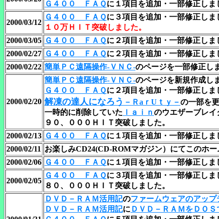
Ｇ４００ ＦＡＱ
に１項目を追加・一部修正しま
Ｇ４００ ＦＡＱ
に３項目を追加・一部修正しま
2000/03/12
１０万ＨＩＴ突破しました。
2000/03/05
Ｇ４００ ＦＡＱ
に２項目を追加・一部修正しま
2000/02/27
Ｇ４００ ＦＡＱ
に２項目を追加・一部修正しま
2000/02/22
簡単ＰＣ遠隔操作-ＶＮＣ-
のページを一部修正し
簡単ＰＣ遠隔操作-ＶＮＣ-
のページを新規作成し
Ｇ４００ ＦＡＱ
に２項目を追加・一部修正しま
解凍の達人になろう
2000/02/20
－ＲaｒUｔｙ－
の一部を
一時的に削除していた
ｌａｉｎ
のウエザーブレイ
９０、０００ＨＩＴ突破しました。
2000/02/13
Ｇ４００ ＦＡＱ
に１項目を追加・一部修正しま
2000/02/11
お楽しみCD24(CD-ROMマガジン）にてこの
2000/02/06
Ｇ４００ ＦＡＱ
に１項目を追加・一部修正しまし
Ｇ４００ ＦＡＱ
に３項目を追加・一部修正しま
2000/02/05
８０、０００ＨＩＴ突破しました。
ＤＶＤ－ＲＡＭ活用記
の
ファームウェアのアップ
ＤＶＤ－ＲＡＭ活用記
に
ＤＶＤ－ＲＡＭをＤＯＳ