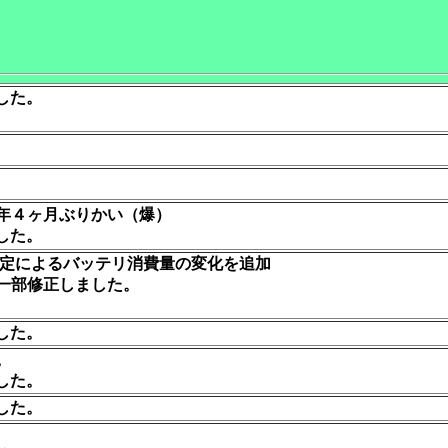
した。
年４ヶ月ぶりかい（爆）
した。
定によるバッテリ消費量の変化を追加
一部修正しました。
した。
。
した。
した。