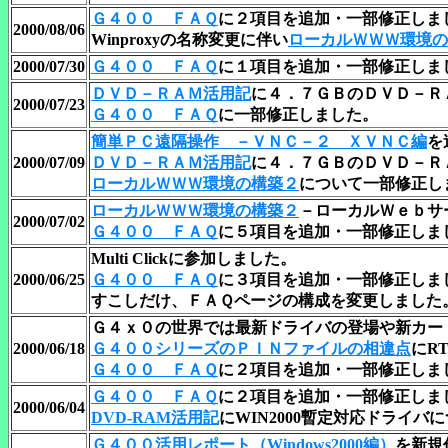
Ｇ４００ ＦＡＱ
に２項目を追加・一部修正しま
2000/08/06
Winproxyの名称変更に伴い
ローカルＷＷＷ環境の
2000/07/30
Ｇ４００ ＦＡＱ
に１項目を追加・一部修正しま
ＤＶＤ－ＲＡＭ活用記
に４．７ＧＢのＤＶＤ－Ｒ
2000/07/23
Ｇ４００ ＦＡＱ
に一部修正しました。
簡単ＰＣ遠隔操作 －ＶＮＣ－２ ＸＶＮＣ編
を
2000/07/09
ＤＶＤ－ＲＡＭ活用記
に４．７ＧＢのＤＶＤ－Ｒ
ローカルＷＷＷ環境の構築２
について一部修正し
ローカルＷＷＷ環境の構築２
－
ローカルＷｅｂサ
2000/07/02
Ｇ４００ ＦＡＱ
に５項目を追加・一部修正しま
Multi Clickに参加しました。
2000/06/25
Ｇ４００ ＦＡＱ
に３項目を追加・一部修正しま
すこしだけ、ＦＡＱページの構成を変更しました
Ｇ４ｘ０の世界では最新ドライバの登場や新カー
2000/06/18
Ｇ４００シリーズのＰＩＮファイルの相違点
にR
Ｇ４００ ＦＡＱ
に２項目を追加・一部修正しま
Ｇ４００ ＦＡＱ
に２項目を追加・一部修正しま
2000/06/04
DVD-RAM活用記
にWIN2000暫定対応ドライバ
Ｇ４００活用レポート
（Windows2000編）
を新規