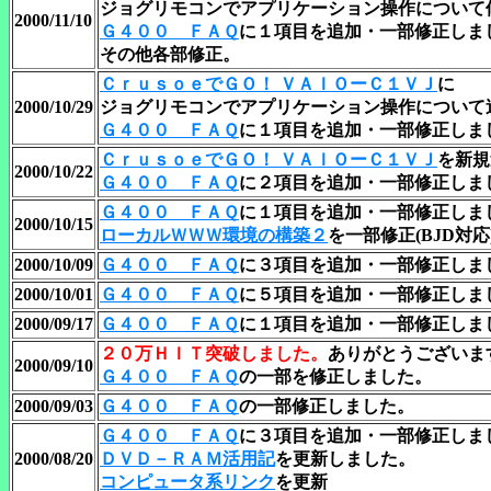
ジョグリモコンでアプリケーション操作について
2000/11/10
Ｇ４００ ＦＡＱ
に１項目を追加・一部修正しま
その他各部修正。
ＣｒｕｓｏｅでＧＯ！ ＶＡＩＯーＣ１ＶＪ
に
2000/10/29
ジョグリモコンでアプリケーション操作について
Ｇ４００ ＦＡＱ
に１項目を追加・一部修正しま
ＣｒｕｓｏｅでＧＯ！ ＶＡＩＯーＣ１ＶＪ
を新規
2000/10/22
Ｇ４００ ＦＡＱ
に２項目を追加・一部修正しま
Ｇ４００ ＦＡＱ
に１項目を追加・一部修正しま
2000/10/15
ローカルＷＷＷ環境の構築２
を一部修正(BJD対
2000/10/09
Ｇ４００ ＦＡＱ
に３項目を追加・一部修正しま
2000/10/01
Ｇ４００ ＦＡＱ
に５項目を追加・一部修正しま
2000/09/17
Ｇ４００ ＦＡＱ
に１項目を追加・一部修正しま
２０万ＨＩＴ突破しました。
ありがとうございま
2000/09/10
Ｇ４００ ＦＡＱ
の一部を修正しました。
2000/09/03
Ｇ４００ ＦＡＱ
の一部修正しました。
Ｇ４００ ＦＡＱ
に３項目を追加・一部修正しま
2000/08/20
ＤＶＤ－ＲＡＭ活用記
を更新しました。
コンピュータ系リンク
を更新