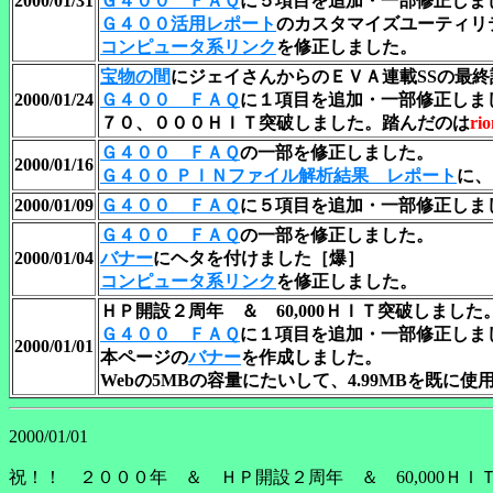
2000/01/31
Ｇ４００ ＦＡＱ
に５項目を追加・一部修正しま
Ｇ４００活用レポート
のカスタマイズユーティリ
コンピュータ系リンク
を修正しました。
宝物の間
にジェイさんからのＥＶＡ連載SSの最終
2000/01/24
Ｇ４００ ＦＡＱ
に１項目を追加・一部修正しま
７０、０００ＨＩＴ突破しました。
踏んだのは
ri
Ｇ４００ ＦＡＱ
の一部を修正しました。
2000/01/16
Ｇ４００ ＰＩＮファイル解析結果 レポート
に、
2000/01/09
Ｇ４００ ＦＡＱ
に５項目を追加・一部修正しま
Ｇ４００ ＦＡＱ
の一部を修正しました。
2000/01/04
バナー
にヘタを付けました［爆］
コンピュータ系リンク
を修正しました。
ＨＰ開設２周年 ＆ 60,000ＨＩＴ突破しました
Ｇ４００ ＦＡＱ
に１項目を追加・一部修正しま
2000/01/01
本ページの
バナー
を作成しました。
Webの5MBの容量にたいして、4.99MBを既
2000/01/01
祝！！ ２０００年 ＆ ＨＰ開設２周年 ＆ 60,000ＨＩ