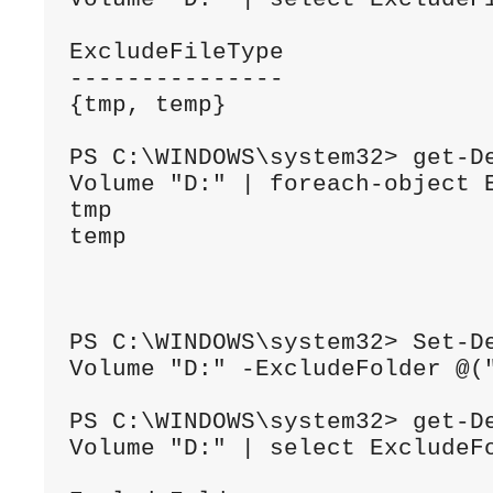
ExcludeFileType

---------------

{tmp, temp}

PS C:\WINDOWS\system32> get-D
Volume "D:" | foreach-object E
tmp

temp

PS C:\WINDOWS\system32> Set-D
Volume "D:" -ExcludeFolder @("
PS C:\WINDOWS\system32> get-D
Volume "D:" | select ExcludeFo