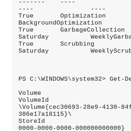
-------    ----               --------- 
----               ----

True       Optimization                                                 
BackgroundOptimization

True       GarbageCollection  2:45            
Saturday           WeeklyGarba
True       Scrubbing          3:45            
Saturday           WeeklyScrub
PS C:\WINDOWS\system32> Get-De
Volume                        
VolumeId                     
\Volume{cec30693-28e9-4130-84
386e17a18115}\

StoreId                      
0000-0000-0000-000000000000}
