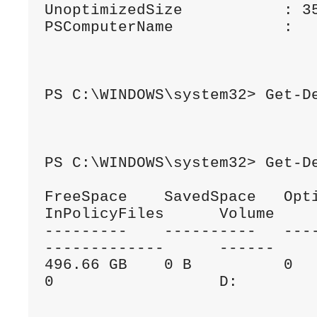
UnoptimizedSize           : 35
PSComputerName            :

PS C:\WINDOWS\system32> Get-De
PS C:\WINDOWS\system32> Get-De
FreeSpace    SavedSpace   Optimiz
InPolicyFiles      Volume

---------    ----------   -------
-------------      ------

496.66 GB    0 B          0                  
0                  D:
