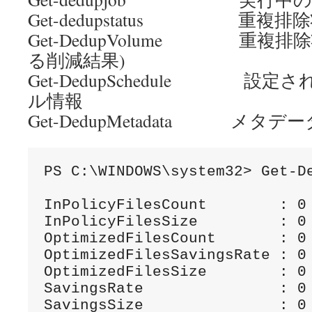
Get-dedupstatus 重複排
Get-DedupVolume 重複
る削減結果)
Get-DedupSchedule 設
ル情報
Get-DedupMetadata メタデ
PS C:\WINDOWS\system32> Get-De
InPolicyFilesCount        : 0

InPolicyFilesSize         : 0

OptimizedFilesCount       : 0

OptimizedFilesSavingsRate : 0

OptimizedFilesSize        : 0

SavingsRate               : 0

SavingsSize               : 0
