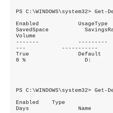
PS C:\WINDOWS\system32> Get-De
Enabled            UsageType          
SavedSpace           SavingsRate      
Volume

-------            --------- 
---           -----------     
True               Default            0 B 
0 %                  D:

PS C:\WINDOWS\system32> Get-De
Enabled    Type               StartTime 
Days               Name
