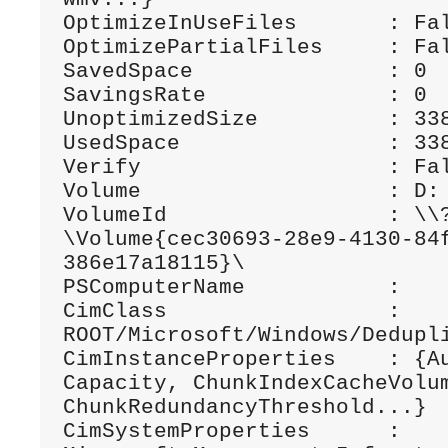
OptimizeInUseFiles       : Fal
OptimizePartialFiles     : Fal
SavedSpace               : 0

SavingsRate              : 0

UnoptimizedSize          : 338
UsedSpace                : 338
Verify                   : Fal
Volume                   : D:

VolumeId                 : \\
\Volume{cec30693-28e9-4130-84
386e17a18115}\

PSComputerName           :

CimClass                 : 
ROOT/Microsoft/Windows/Dedupli
CimInstanceProperties    : {Au
Capacity, ChunkIndexCacheVolum
ChunkRedundancyThreshold...}

CimSystemProperties      : 