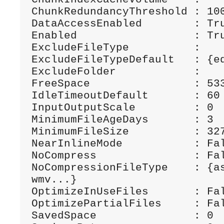
ChunkRedundancyThreshold : 100
DataAccessEnabled        : Tru
Enabled                  : Tru
ExcludeFileType          :

ExcludeFileTypeDefault   : {ed
ExcludeFolder            :

FreeSpace                : 533
IdleTimeoutDefault       : 60

InputOutputScale         : 0

MinimumFileAgeDays       : 3

MinimumFileSize          : 327
NearInlineMode           : Fal
NoCompress               : Fal
NoCompressionFileType    : {as
wmv...}

OptimizeInUseFiles       : Fal
OptimizePartialFiles     : Fal
SavedSpace               : 0
