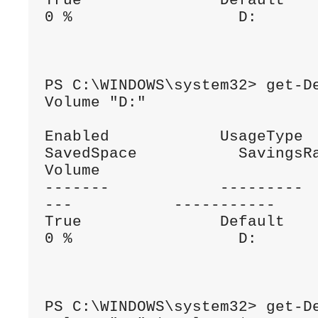
True               Default            0 B 
0 %                  D:

PS C:\WINDOWS\system32> get-D
Volume "D:"

Enabled            UsageType          
SavedSpace           SavingsRate      
Volume

-------            --------- 
---           -----------     
True               Default            0 B 
0 %                  D:

PS C:\WINDOWS\system32> get-D