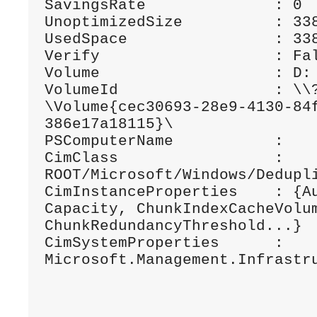
SavingsRate              : 0

UnoptimizedSize          : 338
UsedSpace                : 338
Verify                   : Fal
Volume                   : D:

VolumeId                 : \\
\Volume{cec30693-28e9-4130-84
386e17a18115}\

PSComputerName           :

CimClass                 : 
ROOT/Microsoft/Windows/Dedupli
CimInstanceProperties    : {Au
Capacity, ChunkIndexCacheVolum
ChunkRedundancyThreshold...}

CimSystemProperties      : 
Microsoft.Management.Infrastru