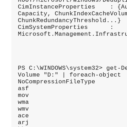
ROOT/Microsoft/Windows/Dedupli
CimInstanceProperties    : {Au
Capacity, ChunkIndexCacheVolum
ChunkRedundancyThreshold...}

CimSystemProperties      : 
Microsoft.Management.Infrastru
PS C:\WINDOWS\system32> get-D
Volume "D:" | foreach-object 
NoCompressionFileType

asf

mov

wma

wmv

ace

arj
