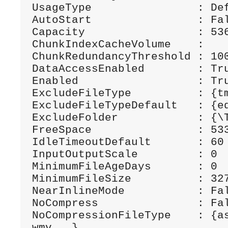
UsageType                : Def
AutoStart                : Fal
Capacity                 : 536
ChunkIndexCacheVolume    :

ChunkRedundancyThreshold : 100
DataAccessEnabled        : Tru
Enabled                  : Tru
ExcludeFileType          : {tm
ExcludeFileTypeDefault   : {ed
ExcludeFolder            : {\T
FreeSpace                : 533
IdleTimeoutDefault       : 60

InputOutputScale         : 0

MinimumFileAgeDays       : 0

MinimumFileSize          : 327
NearInlineMode           : Fal
NoCompress               : Fal
NoCompressionFileType    : {as
wmv...}
