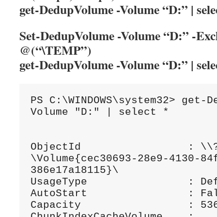
get-DedupVolume -Volume “D:” | sele
Set-DedupVolume -Volume “D:” -Exc
@(“\TEMP”)
get-DedupVolume -Volume “D:” | sele
PS C:\WINDOWS\system32> get-D
Volume "D:" | select *

ObjectId                 : \\
\Volume{cec30693-28e9-4130-84
386e17a18115}\

UsageType                : Def
AutoStart                : Fal
Capacity                 : 536
ChunkIndexCacheVolume    :
