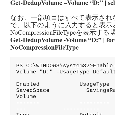
Get-DedupVolume –Volume “D:” | sel
なお、一部項目はすべて表示され
で、以下のように入力すると表示
NoCompressionFileTypeを表示する
Get-DedupVolume -Volume “D:” | for
NoCompressionFileType
PS C:\WINDOWS\system32>Enable
Volume "D:" -UsageType Default
Enabled            UsageType          
SavedSpace           SavingsRate      
Volume

-------            --------- 
---           -----------     