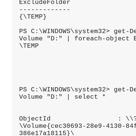
ExcludeFolder

-------------

{\TEMP}

PS C:\WINDOWS\system32> get-D
Volume "D:" | foreach-object E
\TEMP

PS C:\WINDOWS\system32> get-D
Volume "D:" | select *

ObjectId                 : \\
\Volume{cec30693-28e9-4130-84
386e17a18115}\
