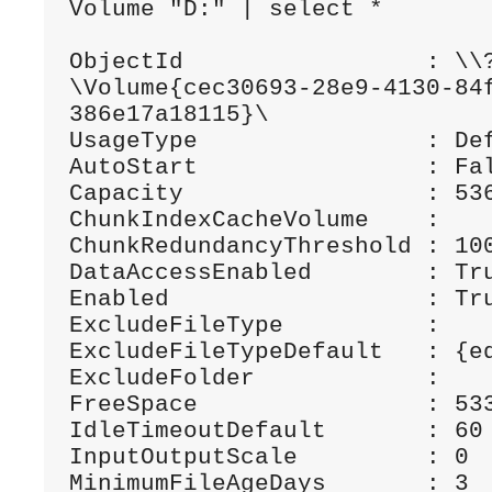
Volume "D:" | select *

ObjectId                 : \\
\Volume{cec30693-28e9-4130-84
386e17a18115}\

UsageType                : Def
AutoStart                : Fal
Capacity                 : 536
ChunkIndexCacheVolume    :

ChunkRedundancyThreshold : 100
DataAccessEnabled        : Tru
Enabled                  : Tru
ExcludeFileType          :

ExcludeFileTypeDefault   : {ed
ExcludeFolder            :

FreeSpace                : 533
IdleTimeoutDefault       : 60

InputOutputScale         : 0

MinimumFileAgeDays       : 3
