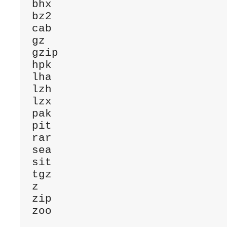
bhx

bz2

cab

gz

gzip

hpk

lha

lzh

lzx

pak

pit

rar

sea

sit

tgz

z

zip
