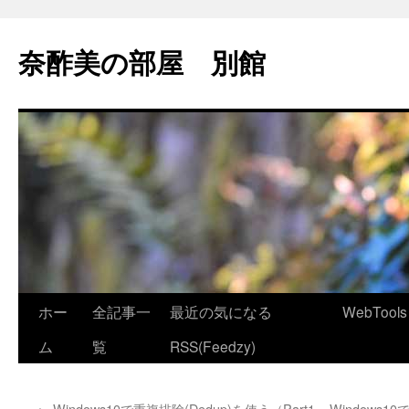
コ
ン
奈酢美の部屋 別館
テ
ン
ツ
へ
ス
キ
ッ
プ
ホー
全記事一
最近の気になる
WebTools
ム
覧
RSS(Feedzy)
←
Windows10で重複排除(Dedup)を使う（Part1.
Windows10