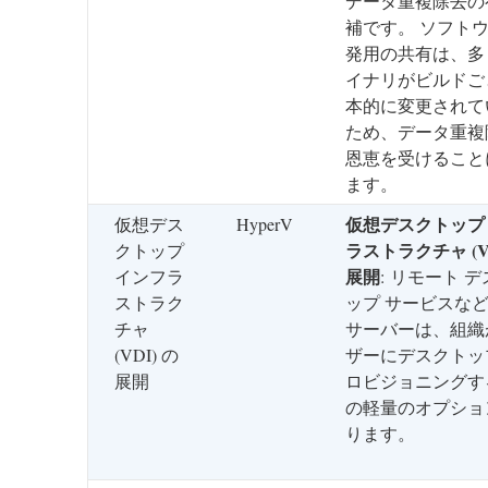
データ重複除去の
補です。 ソフト
発用の共有は、多
イナリがビルドご
本的に変更されて
ため、データ重複
恩恵を受けること
ます。
仮想デスクトップ
仮想デス
HyperV
ラストラクチャ (VD
クトップ
展開
インフラ
: リモート 
ストラク
ップ サービスなどの
チャ
サーバーは、組織
(VDI) の
ザーにデスクトッ
展開
ロビジョニングす
の軽量のオプショ
ります。