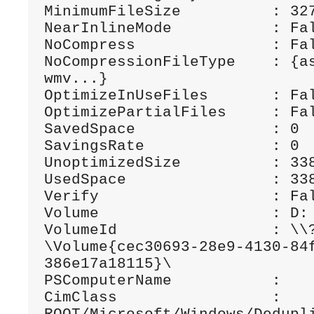
MinimumFileSize          : 327
NearInlineMode           : Fal
NoCompress               : Fal
NoCompressionFileType    : {as
wmv...}

OptimizeInUseFiles       : Fal
OptimizePartialFiles     : Fal
SavedSpace               : 0

SavingsRate              : 0

UnoptimizedSize          : 338
UsedSpace                : 338
Verify                   : Fal
Volume                   : D:

VolumeId                 : \\
\Volume{cec30693-28e9-4130-84
386e17a18115}\

PSComputerName           :

CimClass                 : 