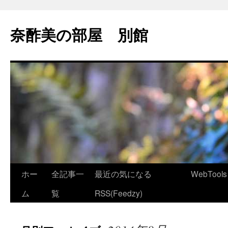
コ
ン
奈酢美の部屋 別館
テ
ン
ツ
へ
ス
キ
ッ
プ
ホー
全記事一
最近の気になる
WebTools
ム
覧
RSS(Feedzy)