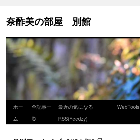
コ
ン
奈酢美の部屋 別館
テ
ン
ツ
へ
ス
キ
ッ
プ
ホー
全記事一
最近の気になる
WebTools
ム
覧
RSS(Feedzy)