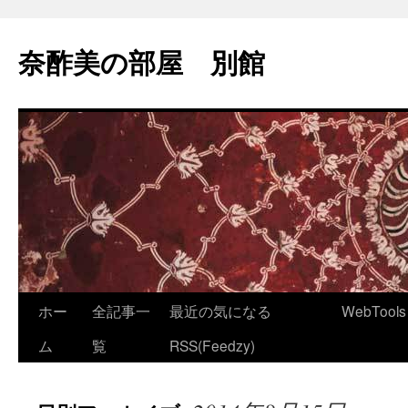
コ
ン
奈酢美の部屋 別館
テ
ン
ツ
へ
ス
キ
ッ
プ
ホー
全記事一
最近の気になる
WebTools
ム
覧
RSS(Feedzy)