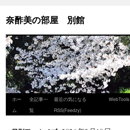
コ
ン
奈酢美の部屋 別館
テ
ン
ツ
へ
ス
キ
ッ
プ
ホー
全記事一
最近の気になる
WebTools
ム
覧
RSS(Feedzy)