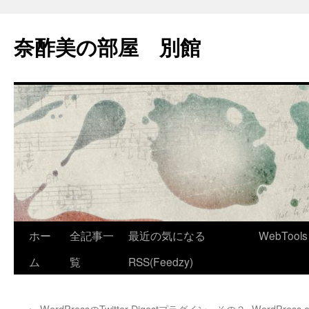
コ
ン
奈酢美の部屋 別館
テ
ン
ツ
へ
ス
キ
ッ
プ
ホー
全記事一
最近の気になる
WebTools
ム
覧
RSS(Feedzy)
←
WordPressのTwitter Digestプラグイン その２
WordPres