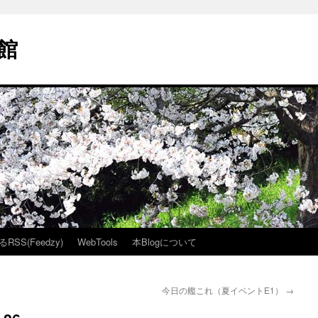
館
SS(Feedzy)
WebTools
本Blogについて
今日の艦これ（夏イベントE1）
→