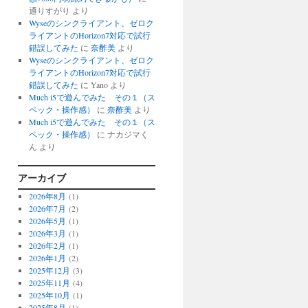
通りすがり
より
Wyseのシンクライアント、ゼロク
ライアントのHorizon7対応で試行
錯誤してみた
に
奈酢美
より
Wyseのシンクライアント、ゼロク
ライアントのHorizon7対応で試行
錯誤してみた
に
Yano
より
Much i5で遊んでみた その１（ス
ペック・操作感）
に
奈酢美
より
Much i5で遊んでみた その１（ス
ペック・操作感）
に
ナカジマく
ん
より
アーカイブ
2026年8月
(1)
2026年7月
(2)
2026年5月
(1)
2026年3月
(1)
2026年2月
(1)
2026年1月
(2)
2025年12月
(3)
2025年11月
(4)
2025年10月
(1)
2025年8月
(1)