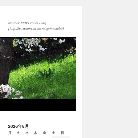
another NSB's room Blog
[http://www.amy.hi-ho.ne.jp/masuda/]
2026年8月
月
火
水
木
金
土
日