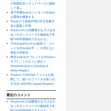
の初期設定とネットワークに接続
して遊ぶ
電子辞書Brainをいじる (1) Brainux
の環境を構築する
Windowsで原因不明の空き容量不
足の調査と対策
WindowsPCの消費電力を下げる方
法（モダンスリープの無効化で年
額7000円弱節約できるかも）
TVRemotePlusのLive放送で「コメ
ントを読み込み中…」が消えない
場合の対処法
格安AndroidタブレットをWindows
タブレットのように使おう
(RemoteDesktop & Splashtop &
Button Mapper)
WindowsでMHTMLファイルを展
開して、個々のファイルを取り出
す方法 (MHTML Expand Elements)
最近のコメント
WindowsPCの消費電力を下げる方
法（モダンスリープの無効化で年
額7000円弱節約できるかも）
に