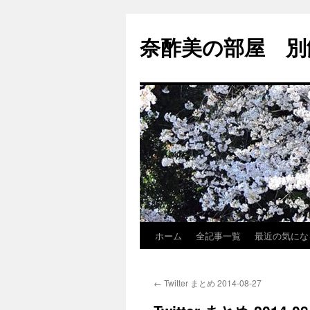
コ
ン
奈酢美の部屋 別
テ
ン
ツ
へ
ス
キ
ッ
プ
ホーム
全記事一覧
最近の気になるR
←
Twitter まとめ 2014-08-27