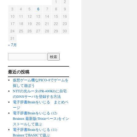
1
2
3
4
5
6
7
8
9
10
11
12
13
14
15
16
17
18
19
20
21
22
23
24
25
26
27
28
29
30
31
« 7月
最近の投稿
仮想ゲーム機なPICO-8でゲームを
探して遊ぼう
NTTの光ルータ(PR-400KI)に自宅
のDNSサーバを登録する方法
電子辞書Brainをいじる まとめペ
ージ
電子辞書Brainをいじる (12)
Brainux 最新版(Trixieベース)をイン
ストールして遊ぶ
電子辞書Brainをいじる (11)
BrainuxでBASICで遊ぶ