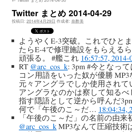
Twitter まとめ 2014-04-29
投稿日:
2014年4月29日
作成者:
奈酢美
ようやくE-3突破。これでひと
たらE-4で修理施設をもらえる
頑張る。 #艦これ
16:57:57, 2014-
RT
@arc_cos_k
: 3pm #今とな
コン用語をいった奴が優勝 MP
元々アングラでしか使用されて
アングラなのかは察して知るべし
指す隠語として逆から呼んだ3p
何で「午後のこ～だ…
18:04:34, 
「午後のこ～だ」の名前の由来初
@arc_cos_k
MP3なんて圧縮技術