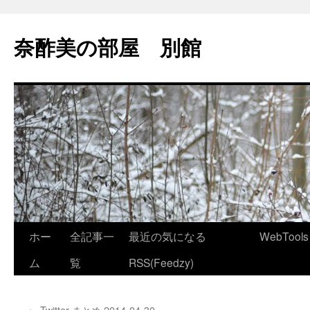
コ
ン
奈酢美の部屋 別館
テ
ン
ツ
へ
ス
キ
ッ
プ
ホー
全記事一
最近の気になる
WebTools
ム
覧
RSS(Feedzy)
←
Twitter まとめ 2014-04-30