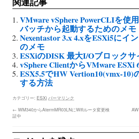
関連記事
VMware vSphere PowerC
バッチから起動するためのメモ
Nexentastor 3.x 4.xをESX
のメモ
ESXiのDISK 最大I/Oブロッ
vSphere ClientからVMware ESXi
ESX5.5でHW Vertion10(vm
する方法
カテゴリー:
ESXi
パーマリンク
←
WM340からAtermMR03LNにWifiルータ変更検
AWS
証中