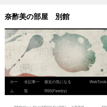
コ
ン
奈酢美の部屋 別館
テ
ン
ツ
へ
ス
キ
ッ
プ
ホー
全記事一
最近の気になる
WebTools
ム
覧
RSS(Feedzy)
←
WM340からAtermMR03LNにWifiルータ変更検
AWS